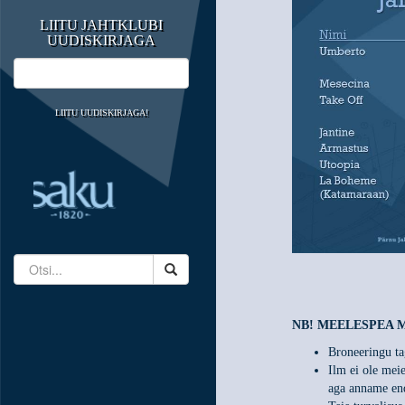
LIITU JAHTKLUBI
UUDISKIRJAGA
LIITU UUDISKIRJAGA!
NB! MEELESPEA 
Broneeringu t
Ilm ei ole meie
aga anname end