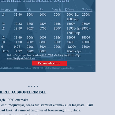
* * * *
MEREL JA BRONEERIMISEL:
agab 100% ettemaks
 endi mõjuväljas, seega tühistamisel ettemaksu ei tagastata. Küll
ast kõik, et samadel tingimustel broneeringut liigutada.