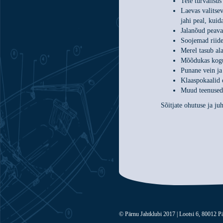
Teie turvalisus
Laevas valitse
jahi peal, kuid
Jalanõud peava
Soojemad riide
Merel tasub ala
Mõõdukas kogus
Punane vein ja
Klaaspokaalid 
Muud teenused l
Sõitjate ohutuse ja ju
© Pärnu Jahtklubi 2017 | Lootsi 6, 80012 Pä