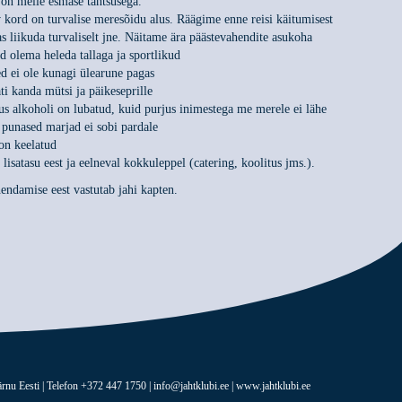
 on meile esmase tähtsusega.
v kord on turvalise meresõidu alus. Räägime enne reisi käitumisest
as liikuda turvaliselt jne. Näitame ära päästevahendite asukoha
d olema heleda tallaga ja sportlikud
d ei ole kunagi ülearune pagas
ti kanda mütsi ja päikeseprille
 alkoholi on lubatud, kuid purjus inimestega me merele ei lähe
 punased marjad ei sobi pardale
on keelatud
isatasu eest ja eelneval kokkuleppel (catering, koolitus jms.).
hendamise eest vastutab jahi kapten.
rnu Eesti | Telefon +372 447 1750 | info@jahtklubi.ee | www.jahtklubi.ee