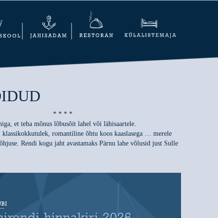
IDUD
* * * *
iga, et teha mõnus lõbusõit lahel või lähisaartele.
 klassikokkutulek, romantiline õhtu koos kaaslasega … merele
põhjuse. Rendi kogu jaht avastamaks Pärnu lahe võlusid just Sulle