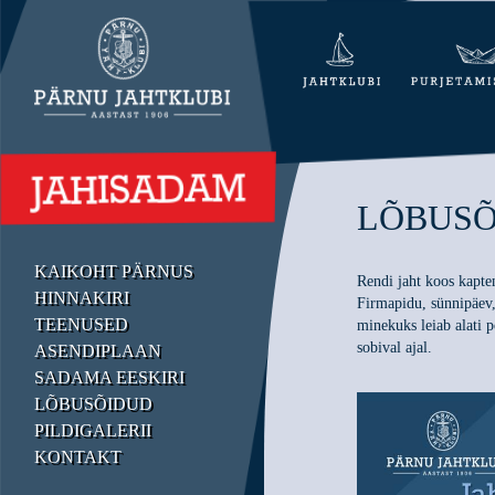
LÕBUSÕ
KAIKOHT PÄRNUS
Rendi jaht koos kapten
HINNAKIRI
Firmapidu, sünnipäev,
TEENUSED
minekuks leiab alati 
sobival ajal.
ASENDIPLAAN
SADAMA EESKIRI
LÕBUSÕIDUD
PILDIGALERII
KONTAKT