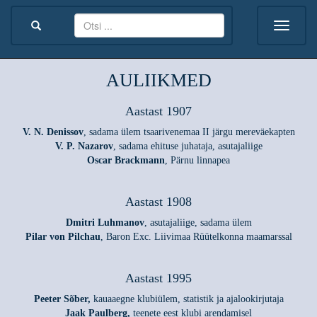
AULIIKMED
Aastast 1907
V. N. Denissov
, sadama ülem tsaarivenemaa II järgu mereväekapten
V. P. Nazarov
, sadama ehituse juhataja, asutajaliige
Oscar Brackmann
, Pärnu linnapea
Aastast 1908
Dmitri Luhmanov
, asutajaliige, sadama ülem
Pilar von Pilchau
, Baron Exc. Liivimaa Rüütelkonna maamarssal
Aastast 1995
Peeter Sõber,
kauaaegne klubiülem, statistik ja ajalookirjutaja
Jaak Paulberg,
teenete eest klubi arendamisel