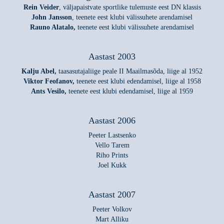
Rein Veider
, väljapaistvate sportlike tulemuste eest DN klassis
John Jansson
, teenete eest klubi välissuhete arendamisel
Rauno Alatalo,
teenete eest klubi välissuhete arendamisel
Aastast 2003
Kalju Abel,
taasasutajaliige peale II Maailmasõda, liige al 1952
Viktor Feofanov,
teenete eest klubi edendamisel, liige al 1958
Ants Vesilo,
teenete eest klubi edendamisel, liige al 1959
Aastast 2006
Peeter Lastsenko
Vello Tarem
Riho Prints
Joel Kukk
Aastast 2007
Peeter Volkov
Mart Alliku