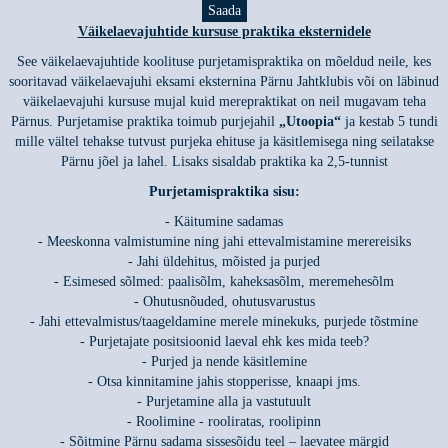
Väikelaevajuhtide kursuse praktika eksternidele
See väikelaevajuhtide koolituse purjetamispraktika on mõeldud neile, kes
sooritavad väikelaevajuhi eksami eksternina Pärnu Jahtklubis või on läbinud
väikelaevajuhi kursuse mujal kuid merepraktikat on neil mugavam teha
Pärnus. Purjetamise praktika toimub purjejahil
„Utoopia“
ja kestab 5 tundi
mille vältel tehakse tutvust purjeka ehituse ja käsitlemisega ning seilatakse
Pärnu jõel ja lahel. Lisaks sisaldab praktika ka 2,5-tunnist
Purjetamispraktika sisu:
- Käitumine sadamas
- Meeskonna valmistumine ning jahi ettevalmistamine merereisiks
- Jahi üldehitus, mõisted ja purjed
- Esimesed sõlmed: paalisõlm, kaheksasõlm, meremehesõlm
- Ohutusnõuded, ohutusvarustus
- Jahi ettevalmistus/taageldamine merele minekuks, purjede tõstmine
- Purjetajate positsioonid laeval ehk kes mida teeb?
- Purjed ja nende käsitlemine
- Otsa kinnitamine jahis stopperisse, knaapi jms.
- Purjetamine alla ja vastutuult
- Roolimine - rooliratas, roolipinn
- Sõitmine Pärnu sadama sissesõidu teel – laevatee märgid