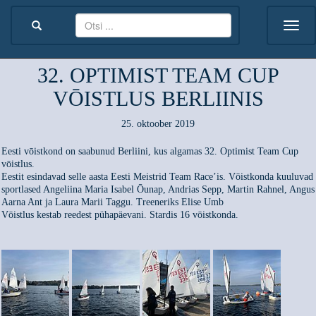
32. OPTIMIST TEAM CUP
VŌISTLUS BERLIINIS
25. oktoober 2019
Eesti vōistkond on saabunud Berliini, kus algamas 32. Optimist Team Cup
vōistlus.
Eestit esindavad selle aasta Eesti Meistrid Team Race’is. Vōistkonda kuuluvad
sportlased Angeliina Maria Isabel Ōunap, Andrias Sepp, Martin Rahnel, Angus
Aarna Ant ja Laura Marii Taggu. Treeneriks Elise Umb
Vōistlus kestab reedest pühapäevani. Stardis 16 vōistkonda.