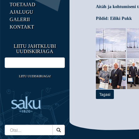
TOETAJAD
Aitäh ja kohtumiseni t
AJALUGU
Pildid: Eiliki Pukk
GALERII
KONTAKT
LIITU JAHTKLUBI
UUDISKIRJAGA
LIITU UUDISKIRJAGA!
Tagasi