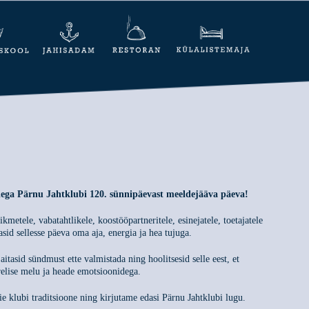
eiega Pärnu Jahtklubi 120. sünnipäevast meeldejääva päeva!
ikmetele, vabatahtlikele, koostööpartneritele, esinejatele, toetajatele
tasid sellesse päeva oma aja, energia ja hea tujuga.
 aitasid sündmust ette valmistada ning hoolitsesid selle eest, et
elise melu ja heade emotsioonidega.
 klubi traditsioone ning kirjutame edasi Pärnu Jahtklubi lugu.