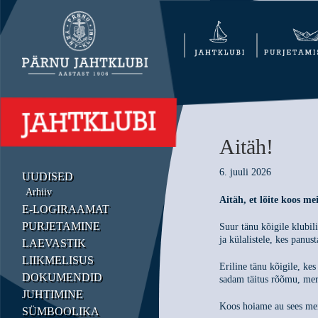
Aitäh!
6. juuli 2026
UUDISED
Arhiiv
Aitäh, et lõite koos m
E-LOGIRAAMAT
PURJETAMINE
Suur tänu kõigile klubili
ja külalistele, kes panus
LAEVASTIK
LIIKMELISUS
Eriline tänu kõigile, kes
DOKUMENDID
sadam täitus rõõmu, mer
JUHTIMINE
Koos hoiame au sees meie
SÜMBOOLIKA