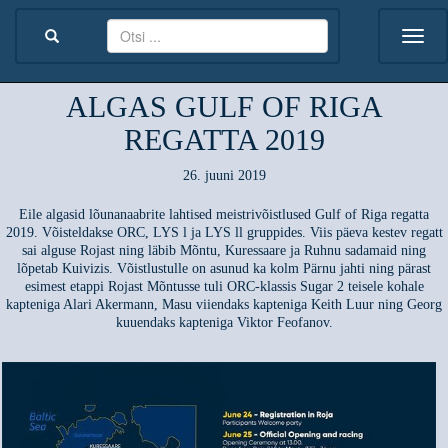
ALGAS GULF OF RIGA
REGATTA 2019
26. juuni 2019
Eile algasid lõunanaabrite lahtised meistrivõistlused Gulf of Riga regatta
2019. Võisteldakse ORC, LYS l ja LYS ll gruppides. Viis päeva kestev regatt
sai alguse Rojast ning läbib Mõntu, Kuressaare ja Ruhnu sadamaid ning
lõpetab Kuivizis. Võistlustulle on asunud ka kolm Pärnu jahti ning pärast
esimest etappi Rojast Mõntusse tuli ORC-klassis Sugar 2 teisele kohale
kapteniga Alari Akermann, Masu viiendaks kapteniga Keith Luur ning Georg
kuuendaks kapteniga Viktor Feofanov.