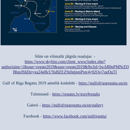
Sõite on võimalik jälgida reaalajas -
https://www.skyfms.com/client_www/index.php?
authorising=1&user=regate2019&pass=regate2019&fbclid=IwAR0nPMNcD3
BbmJShDiryxu24gBcUYuBZEZ9z0qlpmPtgr4y92Oxj7qgDuTI
Gulf of Riga Regatta 2019 ametlik koduleht -
https://gulfofrigaregatta.eu/en
Tulemused -
https://regates.lv/gorr#results
Galerii -
https://gulfofrigaregatta.eu/en/gallery
Facebook -
https://www.facebook.com/gulfregatta/