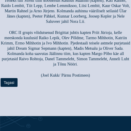
Teiseks tuli Sireni tiim koosseisus Rasmus Maalinn (kapten), Kati Rahnel,
Raido Lembit, Tiit Lepp, Lembe Lemmiksoo, Liisi Lembit, Kaur Oskar Volt,
Martin Rahnel ja Arno Jürjens. Kolmanda auhinna vääriliselt seilasid Ülar
Jänes (kapten), Peeter Pähkel, Kunnar Loorberg, Joosep Kepler ja Nele
Saluveer jahil Nora Lii.
ORC II grupis võidutsenud Brigittat juhtis kapten Priit Jürioja, kelle
meeskonda kuulusid Raiko Lepik, Olev Põldme, Tarmo Mihhotin, Katriin
Krimm, Ermo Mihhotin ja Ivo Mihhotin. Pjedestaali teisele astmele purjetasid
jahil Dream Sigmar Sepmann (kapten), Madis Metsalu ja Oliver Sada.
Kolmanda koha saavutas Jäälinnu tiim, kus kapten Margo Põbo käe all
purjetasid Raivo Rohtoja, Danel Tammeleht, Simon Tammeleht, Anneli Luht
ja Tõnu Nööri.
(Joel Kukk/ Pärnu Postimees)
Tagasi