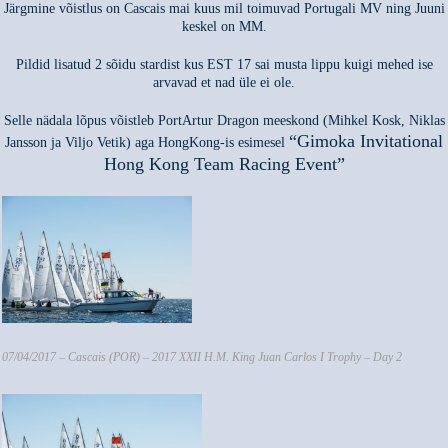
Järgmine võistlus on Cascais mai kuus mil toimuvad Portugali MV ning Juuni
keskel on MM.
Pildid lisatud 2 sõidu stardist kus EST 17 sai musta lippu kuigi mehed ise
arvavad et nad üle ei ole.
Selle nädala lõpus võistleb PortArtur Dragon meeskond (Mihkel Kosk, Niklas
“Gimoka Invitational
Jansson ja Viljo Vetik) aga HongKong-is esimesel
Hong Kong Team Racing Event”
07/04/2017 – Cascais (POR) – 2017 XXII H.M. King Juan Carlos I Trophy – Day 2