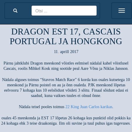
DRAGON EST 17, CASCAIS
PORTUGAL JA HONGKONG
11. aprill 2017
Pärnu jahtklubi Dragon meeskond võistles eelmisel nädalal kahel võistlusel
Cascais, roolis Mihkel Kosk ning sootide peal Aare Võsu ja Niklas Jansson.
Nädala alguses toimus “Stavros Match Race” 6 korda kus osales kutsetega 10
meeskond ja Pärnu poistel on au ja õnn osaleda. PJK meeskond lõpetas
eelvooru 7 kohaga kus 10 eelsõidust võideti 3 sõitu. Finaal sõidust edasi ei
saadud, kuna vaikses tuules ei olnud õnne.
Nädala teisel pooles toimus
22 King Juan Carlos karikas
.
osales 45 meeskonda ja EST 17 lõpetas 26 kohaga kus punktid olid pokkis ka
24 kohaga ehk 3 teise draakoniga. Ilm oli suvine ja tuul puhus igas tugevuses.