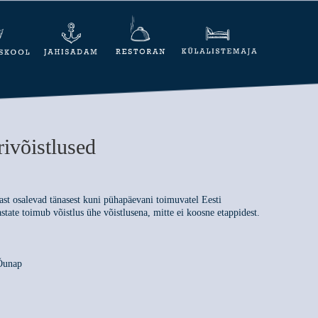
rivõistlused
ast osalevad tänasest kuni pühapäevani toimuvatel Eesti
astate toimub võistlus ühe võistlusena, mitte ei koosne etappidest.
 Õunap