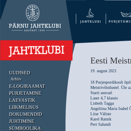
Eesti Meist
19. august 2021
UUDISED
Arhiiv
18 Purjespordikooli õpil
E-LOGIRAAMAT
Meistrivõistlustel. Üle a
PURJETAMINE
Starti asuvad:
Laser 4,7 klassis:
LAEVASTIK
Lisbeth Taggu
LIIKMELISUS
Angeliina Maria Isabel
DOKUMENDID
Liise Väliste
Karel Ratnik
JUHTIMINE
Pert Salundi
SÜMBOOLIKA