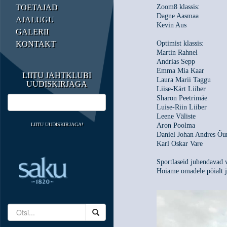
TOETAJAD
Zoom8 klassis:
Dagne Aasmaa
AJALUGU
Kevin Aus
GALERII
KONTAKT
Optimist klassis:
Martin Rahnel
Andrias Sepp
Emma Mia Kaar
LIITU JAHTKLUBI
Laura Marii Taggu
UUDISKIRJAGA
Liise-Kärt Liiber
Sharon Peetrimäe
Luise-Riin Liiber
Leene Väliste
LIITU UUDISKIRJAGA!
Aron Poolma
Daniel Johan Andres Õu
Karl Oskar Vare
Sportlaseid juhendavad 
Hoiame omadele pöialt j