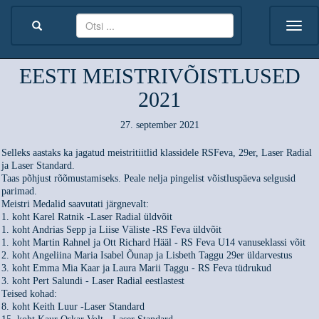
EESTI MEISTRIVÕISTLUSED
2021
27. september 2021
Selleks aastaks ka jagatud meistritiitlid klassidele RSFeva, 29er, Laser Radial
ja Laser Standard.
Taas põhjust rõõmustamiseks. Peale nelja pingelist võistluspäeva selgusid
parimad.
Meistri Medalid saavutati järgnevalt:
1. koht Karel Ratnik -Laser Radial üldvõit
1. koht Andrias Sepp ja Liise Väliste -RS Feva üldvõit
1. koht Martin Rahnel ja Ott Richard Hääl - RS Feva U14 vanuseklassi võit
2. koht Angeliina Maria Isabel Õunap ja Lisbeth Taggu 29er üldarvestus
3. koht Emma Mia Kaar ja Laura Marii Taggu - RS Feva tüdrukud
3. koht Pert Salundi - Laser Radial eestlastest
Teised kohad:
8. koht Keith Luur -Laser Standard