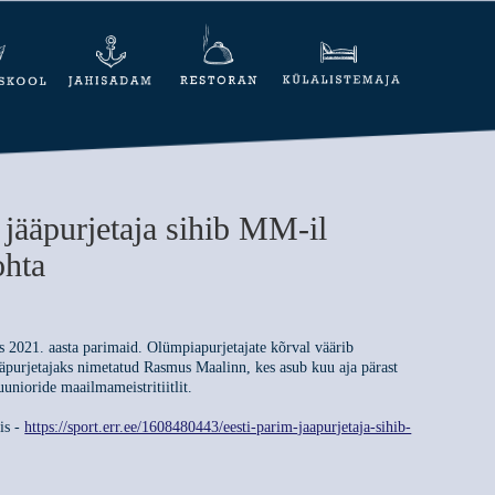
 jääpurjetaja sihib MM-il
hta
tas 2021. aasta parimaid. Olümpiapurjetajate kõrval väärib
ääpurjetajaks nimetatud Rasmus Maalinn, kes asub kuu aja pärast
nioride maailmameistritiitlit.
is -
https://sport.err.ee/1608480443/eesti-parim-jaapurjetaja-sihib-