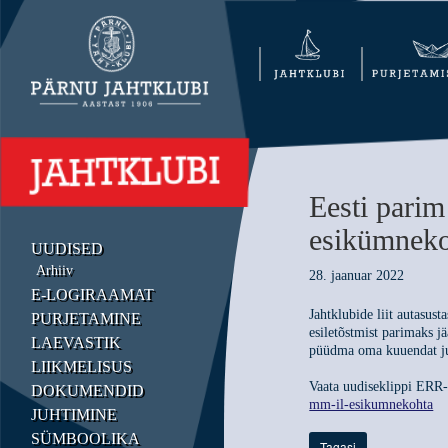
Eesti parim
esikümneko
UUDISED
Arhiiv
28. jaanuar 2022
E-LOGIRAAMAT
Jahtklubide liit autasus
PURJETAMINE
esiletõstmist parimaks j
LAEVASTIK
püüdma oma kuuendat juu
LIIKMELISUS
Vaata uudiseklippi ERR-
DOKUMENDID
mm-il-esikumnekohta
JUHTIMINE
SÜMBOOLIKA
Tagasi