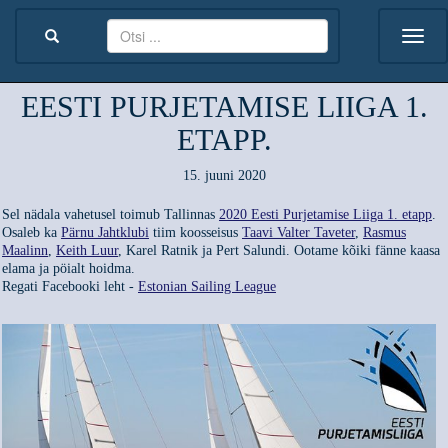
EESTI PURJETAMISE LIIGA 1.
ETAPP.
15. juuni 2020
Sel nädala vahetusel toimub Tallinnas
2020 Eesti Purjetamise Liiga 1. etapp
.
Osaleb ka
Pärnu Jahtklubi
tiim koosseisus
Taavi Valter Taveter
,
Rasmus
Maalinn
,
Keith Luur
, Karel Ratnik ja Pert Salundi. Ootame kõiki fänne kaasa
elama ja pöialt hoidma.
Regati Facebooki leht -
Estonian Sailing League