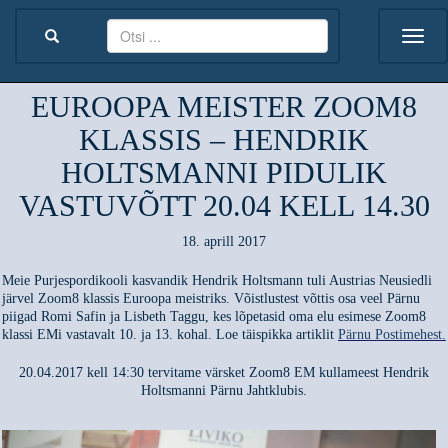
EUROOPA MEISTER ZOOM8
KLASSIS – HENDRIK
HOLTSMANNI PIDULIK
VASTUVÕTT 20.04 KELL 14.30
18. aprill 2017
Meie Purjespordikooli kasvandik Hendrik Holtsmann tuli Austrias Neusiedli
järvel Zoom8 klassis Euroopa meistriks. Võistlustest võttis osa veel Pärnu
piigad Romi Safin ja Lisbeth Taggu, kes lõpetasid oma elu esimese Zoom8
klassi EMi vastavalt 10. ja 13. kohal. Loe täispikka artiklit
Pärnu Postimehest.
20.04.2017 kell 14:30 tervitame värsket Zoom8 EM kullameest Hendrik
Holtsmanni Pärnu Jahtklubis.