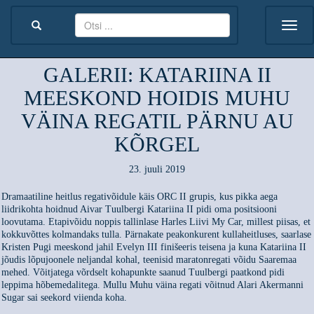
GALERII: KATARIINA II
MEESKOND HOIDIS MUHU
VÄINA REGATIL PÄRNU AU
KÕRGEL
23. juuli 2019
Dramaatiline heitlus regativõidule käis ORC II grupis, kus pikka aega
liidrikohta hoidnud Aivar Tuulbergi Katariina II pidi oma positsiooni
loovutama. Etapivõidu noppis tallinlase Harles Liivi My Car, millest piisas, et
kokkuvõttes kolmandaks tulla. Pärnakate peakonkurent kullaheitluses, saarlase
Kristen Pugi meeskond jahil Evelyn III finišeeris teisena ja kuna Katariina II
jõudis lõpujoonele neljandal kohal, teenisid maratonregati võidu Saaremaa
mehed. Võitjatega võrdselt kohapunkte saanud Tuulbergi paatkond pidi
leppima hõbemedalitega. Mullu Muhu väina regati võitnud Alari Akermanni
Sugar sai seekord viienda koha.