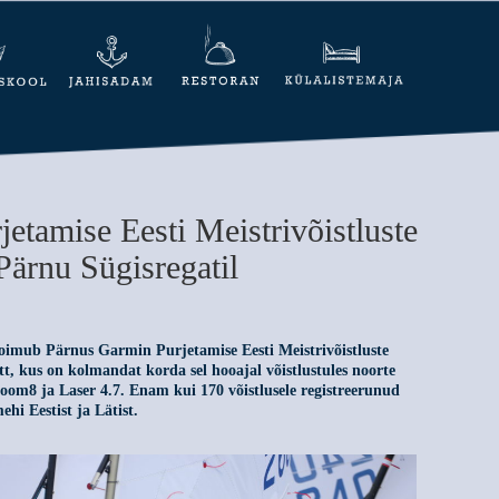
etamise Eesti Meistrivõistluste
 Pärnu Sügisregatil
oimub Pärnus Garmin Purjetamise Eesti Meistrivõistluste
t, kus on kolmandat korda sel hooajal võistlustules noorte
oom8 ja Laser 4.7.
Enam kui 170 võistlusele registreerunud
ehi Eestist ja Lätist.