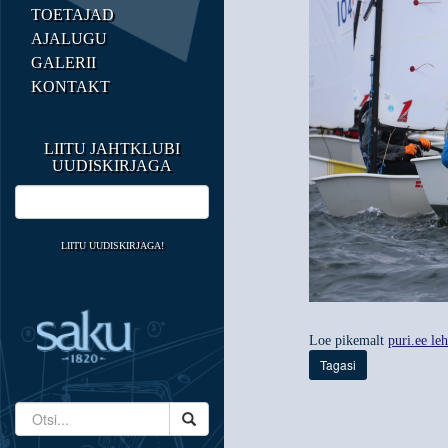
TOETAJAD
AJALUGU
GALERII
KONTAKT
LIITU JAHTKLUBI
UUDISKIRJAGA
LIITU UUDISKIRJAGA!
Loe pikemalt
puri.ee leh
Tagasi