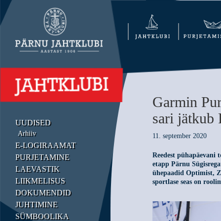
Garmin Purj
sari jätkub
UUDISED
Arhiiv
11. september 2020
E-LOGIRAAMAT
Reedest pühapäevani t
PURJETAMINE
etapp Pärnu Sügisregat
LAEVASTIK
ühepaadid Optimist, Z
LIIKMELISUS
sportlase seas on roolim
DOKUMENDID
JUHTIMINE
SÜMBOOLIKA