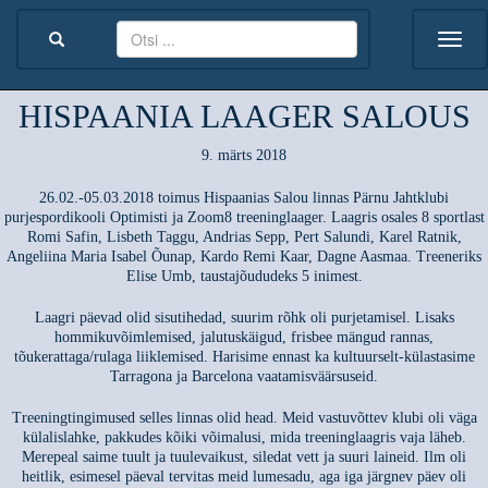
HISPAANIA LAAGER SALOUS
9. märts 2018
26.02.-05.03.2018 toimus Hispaanias Salou linnas Pärnu Jahtklubi
purjespordikooli Optimisti ja Zoom8 treeninglaager. Laagris osales 8 sportlast
Romi Safin, Lisbeth Taggu, Andrias Sepp, Pert Salundi, Karel Ratnik,
Angeliina Maria Isabel Õunap, Kardo Remi Kaar, Dagne Aasmaa. Treeneriks
Elise Umb, taustajõududeks 5 inimest.
Laagri päevad olid sisutihedad, suurim rõhk oli purjetamisel. Lisaks
hommikuvõimlemised, jalutuskäigud, frisbee mängud rannas,
tõukerattaga/rulaga liiklemised. Harisime ennast ka kultuurselt-külastasime
Tarragona ja Barcelona vaatamisväärsuseid.
Treeningtingimused selles linnas olid head. Meid vastuvõttev klubi oli väga
külalislahke, pakkudes kõiki võimalusi, mida treeninglaagris vaja läheb.
Merepeal saime tuult ja tuulevaikust, siledat vett ja suuri laineid. Ilm oli
heitlik, esimesel päeval tervitas meid lumesadu, aga iga järgnev päev oli