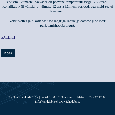
suvisem. Viimastel päevadel oli päevane temperatuur isegi +23 kraadi.
Kohalikud küll väitsid, et viimase 12 aasta külmem periood, aga meid see ei
takistanud.
Kokkuvõttes jäid kõik osalised laagriga rahule ja ootame juba Eesti
purjetamishooaja algust.
GALERII
Tagasi
© Pärnu Jahtklubi 2017 | Lootsi 6, 80012 Pärnu Eesti | Telefon +372 447 1750 |
info@jahtklubi.ee | www.jahtklubi.ee