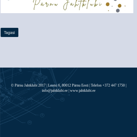
Tagasi
© Pärnu Jahtklubi 2017 | Lootsi 6, 80012 Pärnu Eesti | Telefon +372 447 1750 |
info@jahtklubi.ee | www.jahtklubi.ee