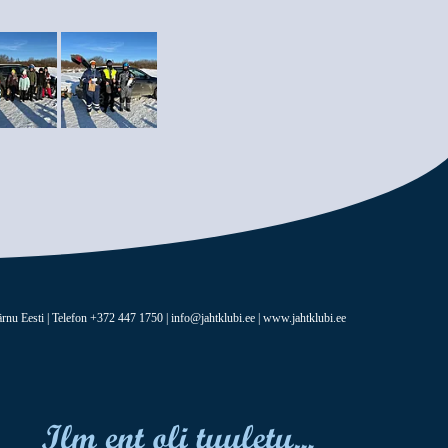
rnu Eesti | Telefon +372 447 1750 | info@jahtklubi.ee | www.jahtklubi.ee