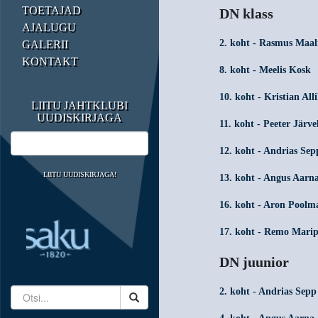
TOETAJAD
DN klass
AJALUGU
2. koht - Rasmus Maal
GALERII
KONTAKT
8. koht - Meelis Kosk
10. koht - Kristian Al
LIITU JAHTKLUBI
UUDISKIRJAGA
11. koht - Peeter Järve
12. koht - Andrias Sep
LIITU UUDISKIRJAGA!
13. koht - Angus Aarn
16. koht - Aron Poolm
17. koht - Remo Mari
DN juunior
2. koht - Andrias Sepp