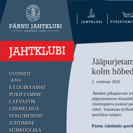
Jääpurjetam
kolm hõbed
UUDISED
Arhiiv
2. veebruar 2026
E-LOGIRAAMAT
Reedest pühapäevani toi
PURJETAMINE
jääpurjetamises klassi
LAEVASTIK
võistluspäeva jooksul pe
LIIKMELISUS
vältel. Vaatamata krõbed
sportlikus tempos.
DOKUMENDID
JUHTIMINE
Pärnu Jahtklubi sportl
SÜMBOOLIKA