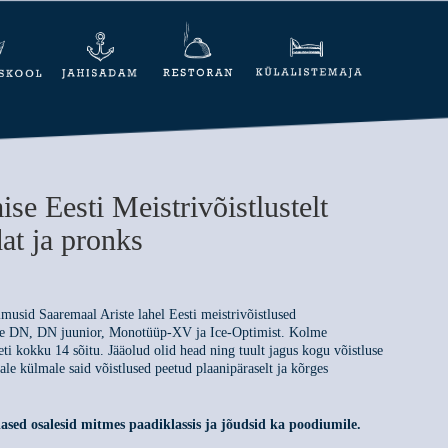
ise Eesti Meistrivõistlustelt
at ja pronks
musid Saaremaal Ariste lahel Eesti meistrivõistlused
dele DN, DN juunior, Monotüüp-XV ja Ice-Optimist. Kolme
eti kokku 14 sõitu. Jääolud olid head ning tuult jagus kogu võistluse
ale külmale said võistlused peetud plaanipäraselt ja kõrges
ased osalesid mitmes paadiklassis ja jõudsid ka poodiumile.