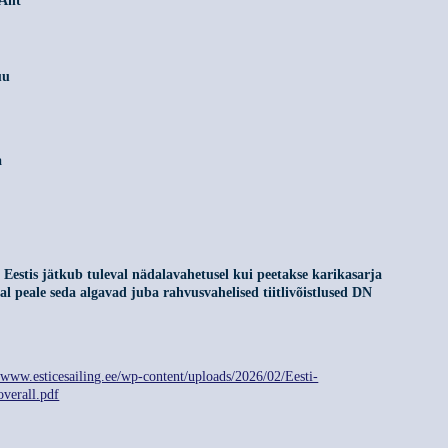
 Ant
uu
a
Eestis jätkub tuleval nädalavahetusel kui peetakse karikasarja
l peale seda algavad juba rahvusvahelised tiitlivõistlused DN
//www.esticesailing.ee/wp-content/uploads/2026/02/Eesti-
overall.pdf