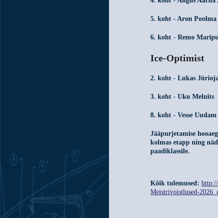
4. koht - Angus Aarna
5. koht - Aron Poolma
6. koht - Remo Marip
Ice-Optimist
2. koht - Lukas Jürioj
3. koht - Uku Melnits
8. koht - Vesse Uudam
Jääpurjetamise hooaeg 
kolmas etapp ning näda
paadiklassile.
Kõik tulemused:
http:
Meistrivoistlused-2026_