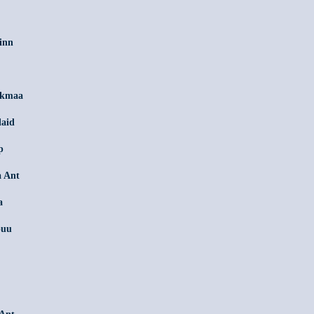
inn
likmaa
laid
p
a Ant
a
puu