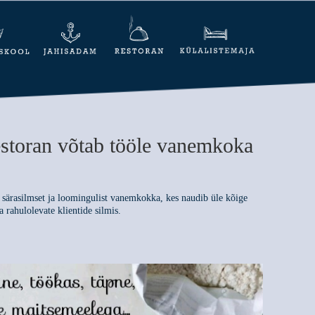
estoran võtab tööle vanemkoka
ärasilmset ja loomingulist vanemkokka, kes naudib üle kõige
a rahulolevate klientide silmis.