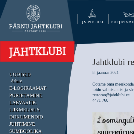
Jahtklubi r
8. jaanuar 2021
UUDISED
Arhiiv
Ootame oma meeskonda s
E-LOGIRAAMAT
toidu valmistamist ja sär
PURJETAMINE
restoran@jahtklubi.ee
4471 760
LAEVASTIK
LIIKMELISUS
DOKUMENDID
JUHTIMINE
SÜMBOOLIKA