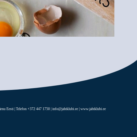
rnu Eesti | Telefon +372 447 1750 | info@jahtklubi.ee | www.jahtklubi.ee