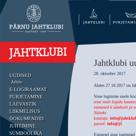
Jahtklubi u
28. oktoober 2017
UUDISED
Arhiiv
Alates 27.10.2017 on Ja
E-LOGIRAAMAT
PURJETAMINE
Sisse logimine uuele ko
sisse saab logida kasuta
LAEVASTIK
esimesed 6 sümbolit ja 
LIIKMELISUS
Näiteks
DOKUMENDID
kasutaja:
info@jahtklub
parool:
info@j1
JUHTIMINE
SÜMBOOLIKA
Esimesel sisse logimise