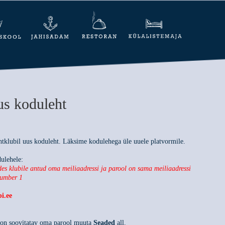
us koduleht
htklubil uus koduleht. Läksime kodulehega üle uuele platvormile.
dulehele:
des klubile antud oma meiliaadressi ja parool on sama meiliaadressi
number 1
i.ee
l on soovitatav oma parool muuta
Seaded
all.