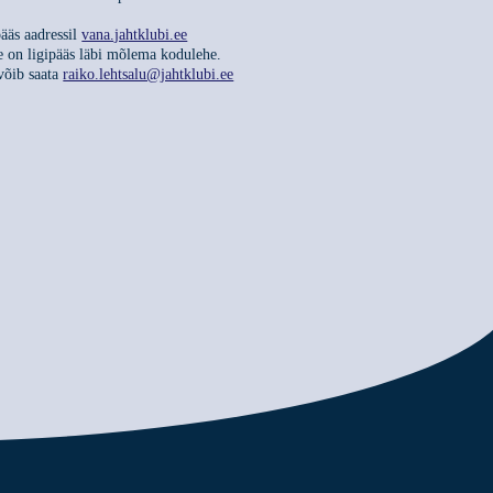
ääs aadressil
vana.jahtklubi.ee
e on ligipääs läbi mõlema kodulehe.
võib saata
raiko.lehtsalu@jahtklubi.ee