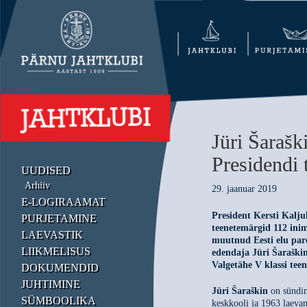
Jüri Šaraš
Presidendi 
UUDISED
Arhiiv
29. jaanuar 2019
E-LOGIRAAMAT
President Kersti Kaljul
PURJETAMINE
teenetemärgid 112 ini
LAEVASTIK
muutnud Eesti elu par
LIIKMELISUS
edendaja Jüri Šaraški
Valgetähe V klassi tee
DOKUMENDID
JUHTIMINE
Jüri Šaraškin
on sündin
SÜMBOOLIKA
keskkooli ja 1963 laevam