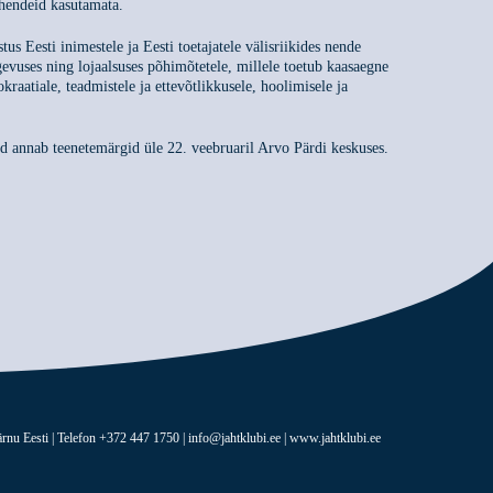
ahendeid kasutamata.
us Eesti inimestele ja Eesti toetajatele välisriikides nende
gevuses ning lojaalsuses põhimõtetele, millele toetub kaasaegne
kraatiale, teadmistele ja ettevõtlikkusele, hoolimisele ja
id annab teenetemärgid üle 22. veebruaril Arvo Pärdi keskuses.
rnu Eesti | Telefon +372 447 1750 | info@jahtklubi.ee | www.jahtklubi.ee