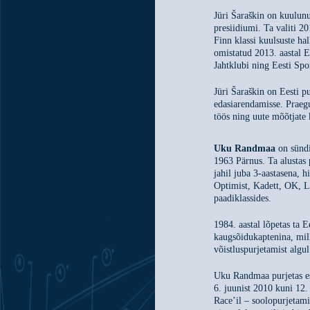
Jüri Šaraškin on kuulunu
presiidiumi. Ta valiti 2
Finn klassi kuulsuste hal
omistatud 2013. aastal E
Jahtklubi ning Eesti Spo
Jüri Šaraškin on Eesti p
edasiarendamisse. Praegu
töös ning uute mõõtjate 
Uku Randmaa
on
sünd
1963 Pärnus. Ta alustas 
jahil juba 3-aastasena, h
Optimist, Kadett, OK, L
paadiklassides.
1984. aastal lõpetas ta 
kaugsõidukaptenina, mill
võistluspurjetamist algul
Uku Randmaa purjetas es
6. juunist 2010 kuni 1
Race’il – soolopurjetam