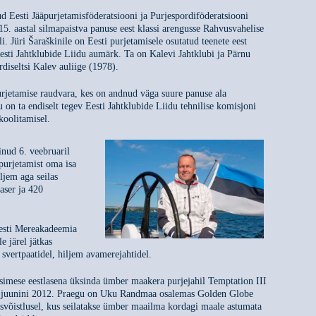
d Eesti Jääpurjetamisföderatsiooni ja Purjespordiföderatsiooni
015. aastal silmapaistva panuse eest klassi arengusse Rahvusvahelise
li. Jüri Šaraškinile on Eesti purjetamisele osutatud teenete eest
esti Jahtklubide Liidu aumärk. Ta on Kalevi Jahtklubi ja Pärnu
rdiseltsi Kalev auliige (1978).
urjetamise raudvara, kes on andnud väga suure panuse ala
 on ta endiselt tegev Eesti Jahtklubide Liidu tehnilise komisjoni
koolitamisel.
inud 6. veebruaril
purjetamist oma isa
iljem aga seilas
aser ja 420
Eesti Mereakadeemia
e järel jätkas
 svertpaatidel, hiljem avamerejahtidel.
imese eestlasena üksinda ümber maakera purjejahil Temptation III
2. juunini 2012. Praegu on Uku Randmaa osalemas Golden Globe
isvõistlusel, kus seilatakse ümber maailma kordagi maale astumata