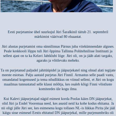
Eesti purjetamise ühel suurkujul Jüri Šaraškinil täitub 21. septembril
märkimist väärivad 80 eluaastat.
Jüri alustas purjetamist oma sünnilinnas Pärnus juba viiekümnendate alguses.
Peale keskkooli lõppu tuli Jüri õppima Tallinna Polütehnilisse Instituuti ja
sellest ajast on ta ka Kelavi Jahtklubi liige. Jüri oli, on ja jääb alati targaks,
agaraks ja võitlevaks meheks.
Ta on purjetanud paljudel jahitüüpidel ja jääpurjekatel ning olnud alati tegijate
meeste esiotsas. Palju aastaid purjetas Jüri Finnil. Armastus selle paadi vastu,
omandatud kogemused ja tema nõudlikkus on viinud selleni, et Jüri on kogu
maailmas tunnustatud selle klassi mõõtja, kes osaleb kõigi Finni võistluste
komiteedes üle kogu ilma.
Kui Kalevi jääpurjetajad nägid esimest korda Poolas käies DN jääpurjekat,
olid Jüri ja Endel Vooremaa need, kes asusid neid ka kohe kodus ehitama. Ja
nii oligi jälle Jüri see, kes esimesena kogu tollases NL-is lükkas Pirita jõe jääl
käigu sisse esimesel Eestis ehitatud DN jääpurjekal, mille purjenumbriks oli