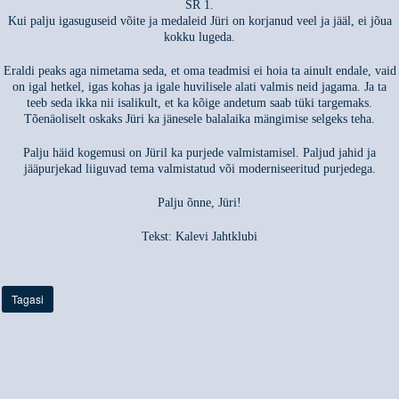
SR 1.
Kui palju igasuguseid võite ja medaleid Jüri on korjanud veel ja jääl, ei jõua
kokku lugeda.
Eraldi peaks aga nimetama seda, et oma teadmisi ei hoia ta ainult endale, vaid
on igal hetkel, igas kohas ja igale huvilisele alati valmis neid jagama. Ja ta
teeb seda ikka nii isalikult, et ka kõige andetum saab tüki targemaks.
Tõenäoliselt oskaks Jüri ka jänesele balalaika mängimise selgeks teha.
Palju häid kogemusi on Jüril ka purjede valmistamisel. Paljud jahid ja
jääpurjekad liiguvad tema valmistatud või moderniseeritud purjedega.
Palju õnne, Jüri!
Tekst: Kalevi Jahtklubi
Tagasi