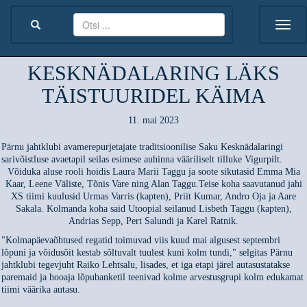
KESKNÄDALARING LÄKS
TÄISTUURIDEL KÄIMA
11. mai 2023
Pärnu jahtklubi avamerepurjetajate traditsioonilise Saku Kesknädalaringi
sarivõistluse avaetapil seilas esimese auhinna vääriliselt tilluke Vigurpilt.
Võiduka aluse rooli hoidis Laura Marii Taggu ja soote sikutasid Emma Mia
Kaar, Leene Väliste, Tõnis Vare ning Alan Taggu.Teise koha saavutanud jahi
XS tiimi kuulusid Urmas Varris (kapten), Priit Kumar, Andro Oja ja Aare
Sakala. Kolmanda koha said Utoopial seilanud Lisbeth Taggu (kapten),
Andrias Sepp, Pert Salundi ja Karel Ratnik.
"Kolmapäevaõhtused regatid toimuvad viis kuud mai algusest septembri
lõpuni ja võidusõit kestab sõltuvalt tuulest kuni kolm tundi," selgitas Pärnu
jahtklubi tegevjuht Raiko Lehtsalu, lisades, et iga etapi järel autasustatakse
paremaid ja hooaja lõpubanketil teenivad kolme arvestusgrupi kolm edukamat
tiimi väärika autasu.