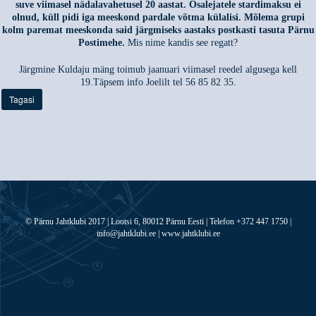
suve viimasel nädalavahetusel 20 aastat. Osalejatele stardimaksu ei
olnud, küll pidi iga meeskond pardale võtma külalisi. Mõlema grupi
kolm paremat meeskonda said järgmiseks aastaks postkasti tasuta Pärnu
Postimehe.
Mis nime kandis see regatt?
Järgmine Kuldaju mäng toimub jaanuari viimasel reedel algusega kell
19.Täpsem info Joelilt tel 56 85 82 35.
Tagasi
© Pärnu Jahtklubi 2017 | Lootsi 6, 80012 Pärnu Eesti | Telefon +372 447 1750 |
info@jahtklubi.ee | www.jahtklubi.ee