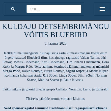
KULDAJU DETSEMBRIMÄNGU
VÕITIS BLUEBIRD
3. jaanuar 2023
Jahtklubi mälumängurite Kuldaju sarja aasta viimases mängus kogus enim
õigeid vastused Bluebirdi tiim, kus ajudega ragistasid Valdar Tamm, Jüri
Petrov, Meelis Lindemann, Karl Lindemann, Tim Johann Lindemann, Dora
Kukk ja Margus Kütt. Teise auhinna teeninud Jäälinnu laudkonnas mängisid
Margo Põbo, Raivo Rohtoja, Birgit Rohtoja, Sigrid Küpar ja Meelis Küpar.
Kolmanda koha saavutasid Jüri Sõber, Linda Sõber, Siim Sõber, Norman
Saarso, Matilda Saarso ja Paula Kivistik.
Esikolmikule järgnesid tihedas grupis Callisto, Nora Lii, Lumo ja Emerald.
Tõsiseks pähkliks osutus viimane küsimus:
Need sponsorregatid toimusid traditsiooniliselt tagaajamisvõistlusena