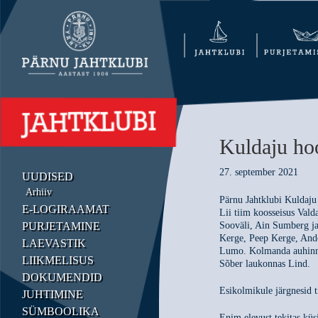
Kuldaju ho
27. september 2021
UUDISED
Arhiiv
Pärnu Jahtklubi Kulda
E-LOGIRAAMAT
Lii tiim koosseisus Val
PURJETAMINE
Sooväli, Ain Sumberg ja 
Kerge, Peep Kerge, Ando
LAEVASTIK
Lumo. Kolmanda auhinna 
LIIKMELISUS
Sõber laukonnas Lind.
DOKUMENDID
Esikolmikule järgnesid 
JUHTIMINE
SÜMBOOLIKA
Enim elevust tekitas küs