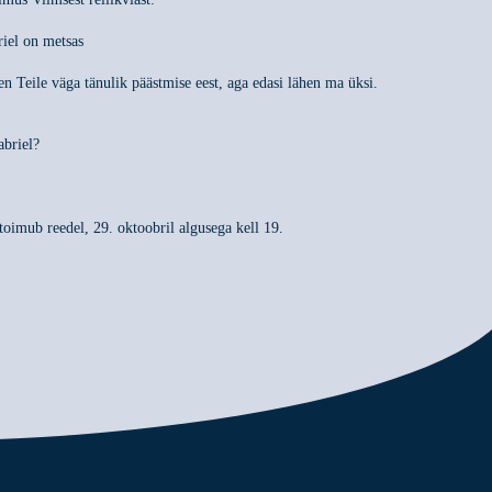
riel on metsas
n Teile väga tänulik päästmise eest, aga edasi lähen ma üksi.
abriel?
oimub reedel, 29. oktoobril algusega kell 19.