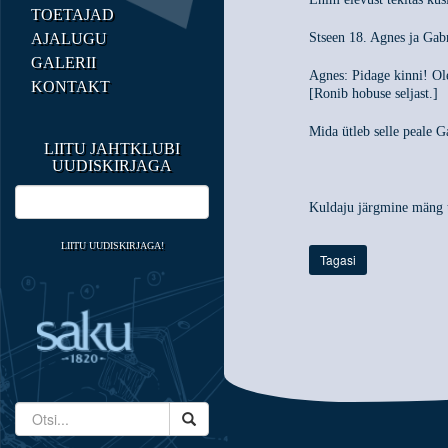
TOETAJAD
AJALUGU
Stseen 18. Agnes ja Gab
GALERII
Agnes: Pidage kinni! Ole
KONTAKT
[Ronib hobuse seljast.]
Mida ütleb selle peale G
LIITU JAHTKLUBI
UUDISKIRJAGA
Kuldaju järgmine mäng t
LIITU UUDISKIRJAGA!
Tagasi