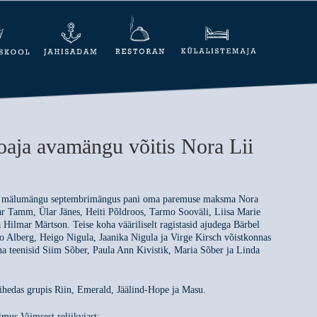
oaja avamängu võitis Nora Lii
ju mälumängu septembrimängus pani oma paremuse maksma Nora
dar Tamm, Ülar Jänes, Heiti Põldroos, Tarmo Sooväli, Liisa Marie
Hilmar Märtson. Teise koha vääriliselt ragistasid ajudega Bärbel
 Alberg, Heigo Nigula, Jaanika Nigula ja Virge Kirsch võistkonnas
teenisid Siim Sõber, Paula Ann Kivistik, Maria Sõber ja Linda
tihedas grupis Riin, Emerald, Jäälind-Hope ja Masu.
imus Viimsest reliikviast: