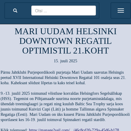
MARI UUDAM HELSINKI
DOWNTOWN REGATIL
OPTIMISTIL 21.KOHT
15. juuli 2025
Pärnu Jahtklubi Purjespordikooli purjetaja Mari Uudam saavutas Helsingis
peetud XVII International Helsinki Downtown Regattal 101 osaleja seas 21.
koha. Kaheksast sõidust lõpetas ta kaks teisel kohal.
9.-13. juulil 2025 toimunud võistluse korraldas Helsingfors Segelsällskap
(HSS). Tegemist on Põhjamaade suurima noorte purjetamisnädalaga, mis
ühendab treeninglaagri ja regati ning kuulub Baltic Sea Trophy sarja koos
juunis toimunud Kuivizi Cupi (Läti) ja homme Tallinnas algava Spinnaker
Regatiga (Eesti). Mari Uudam on üks kuuest Pärnu Jahtklubi Purjespordikooli
sportlasest kes 16-19. juulil toimuval Spinnakeri regatil stardib.
Kõik tulemused:
https://manage2sail.com/.../46c8cd20-729a-45d6-b178...