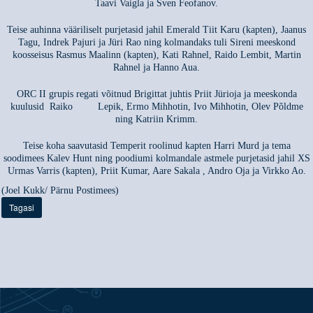
Taavi Vaigla ja Sven Feofanov.
Teise auhinna vääriliselt purjetasid jahil Emerald Tiit Karu (kapten), Jaanus
Tagu, Indrek Pajuri ja Jüri Rao ning kolmandaks tuli Sireni meeskond
koosseisus Rasmus Maalinn (kapten), Kati Rahnel, Raido Lembit, Martin
Rahnel ja Hanno Aua.
ORC II grupis regati võitnud Brigittat juhtis Priit Jürioja ja meeskonda
kuulusid Raiko Lepik, Ermo Mihhotin, Ivo Mihhotin, Olev Põldme
ning Katriin Krimm.
Teise koha saavutasid Temperit roolinud kapten Harri Murd ja tema
soodimees Kalev Hunt ning poodiumi kolmandale astmele purjetasid jahil XS
Urmas Varris (kapten), Priit Kumar, Aare Sakala , Andro Oja ja Virkko Ao.
(Joel Kukk/ Pärnu Postimees)
Tagasi