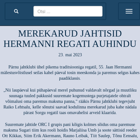
MEREKARUD JAHTISID
HERMANNI REGATI AUHINDU
23. mai 2023
Pärnu jahtklubi ühel pikema traditsiooniga regatil, 55. Jaan Hermanni
mälestusvõistlusel seilas kahel päeval tosin meeskonda ja paremus selgus kahes
paadiklassis.
„Nii laupäeval kui pühapäeval merel puhunud valdavalt nõrgad ja muutliku
suunaga tuuled pakkusid suuremate kogemustega purjetajatele ohtralt
võimalusi oma paremus maksma panna,“ rääkis Pärnu jahtklubi tegevjuht
Raiko Lehtsalu, kelle sõnutsi saavad kodulinna merekarud juba kahe nädala
pärast Sorgu regatil taas omavahelisi arveid klaarida.
Suuremate jahtide ORC I grupis pani kõigis kolmes sõidus oma paremuse
maksma Sugari tiim kus rooli hoidis Marjaliisa Umb ja soote sättisid reeder
Ott Kikkas, Siim Erik Akermann, Rauno Leibak, Tiit Saulep, Tõnu Eensalu,