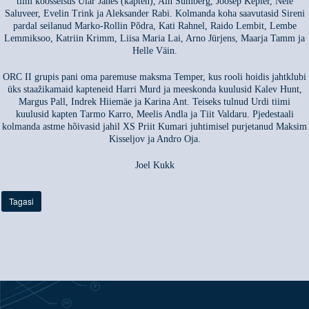
tiim koosseisus Ülar Jänes (kapten), Ain Sumberg, Joosep Kepler, Nele
Saluveer, Evelin Trink ja Aleksander Rabi. Kolmanda koha saavutasid Sireni
pardal seilanud Marko-Rollin Põdra, Kati Rahnel, Raido Lembit, Lembe
Lemmiksoo, Katriin Krimm, Liisa Maria Lai, Arno Jürjens, Maarja Tamm ja
Helle Väin.
ORC II grupis pani oma paremuse maksma Temper, kus rooli hoidis jahtklubi
üks staažikamaid kapteneid Harri Murd ja meeskonda kuulusid Kalev Hunt,
Margus Pall, Indrek Hiiemäe ja Karina Ant. Teiseks tulnud Urdi tiimi
kuulusid kapten Tarmo Karro, Meelis Andla ja Tiit Valdaru. Pjedestaali
kolmanda astme hõivasid jahil XS Priit Kumari juhtimisel purjetanud Maksim
Kisseljov ja Andro Oja.
Joel Kukk
Tagasi