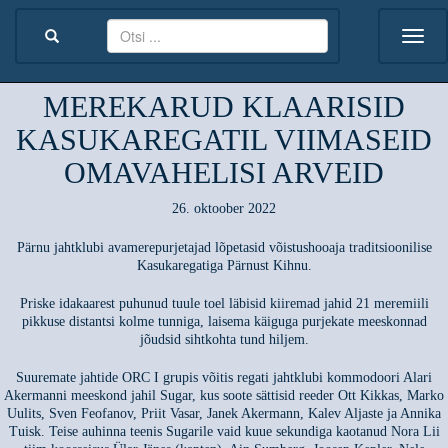
MEREKARUD KLAARISID
KASUKAREGATIL VIIMASEID
OMAVAHELISI ARVEID
26. oktoober 2022
Pärnu jahtklubi avamerepurjetajad lõpetasid võistushooaja traditsioonilise
Kasukaregatiga Pärnust Kihnu.
Priske idakaarest puhunud tuule toel läbisid kiiremad jahid 21 meremiili
pikkuse distantsi kolme tunniga, laisema käiguga purjekate meeskonnad
jõudsid sihtkohta tund hiljem.
Suuremate jahtide ORC I grupis võitis regati jahtklubi kommodoori Alari
Akermanni meeskond jahil Sugar, kus soote sättisid reeder Ott Kikkas, Marko
Uulits, Sven Feofanov, Priit Vasar, Janek Akermann, Kalev Aljaste ja Annika
Tuisk. Teise auhinna teenis Sugarile vaid kuue sekundiga kaotanud Nora Lii