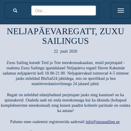
NELJAPÄEVAREGATT, ZUXU
SAILINGUS
22. juuli 2020
Zuxu Sailing kutsub Teid ja Teie meeskonnakaaslasi, muid purjetajaid -
osalema Zuxu Sailingu iganädalasel Neljapäeva regatil Haven Kakumäe
sadamas neljapäeviti kell 18.00-21.00. Neljapäevakud toimuvad 4-5 inimese
jaoks mõeldud BluSail24 jahtidega, mis on sportlikud ja hea
manööverdamisvõimega 24 jalased jahid.
Regatt on mõeldud edasijõudnud purjetajate jaoks ning kasutusel on ka
spinnakerid. Osaleda saab nii enda meeskonnaga kui ka üksinda (kohapeal
komplekteerime meeskonnad) ning kuuest paadist kolmele parimale on oodata
ka autasu!
Palume enne osalemist registreerida aadressil
info@zuxusailing.ee
.