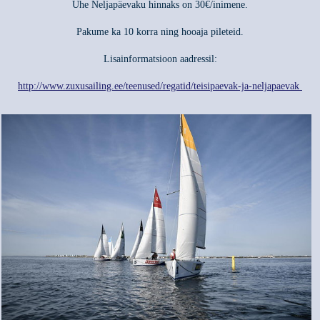
Ühe Neljapäevaku hinnaks on 30€/inimene.
Pakume ka 10 korra ning hooaja pileteid.
Lisainformatsioon aadressil:
http://www.zuxusailing.ee/teenused/regatid/teisipaevak-ja-neljapaevak