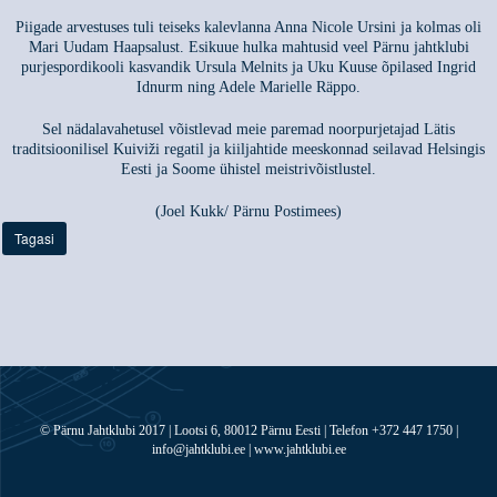
Piigade arvestuses tuli teiseks kalevlanna Anna Nicole Ursini ja kolmas oli
Mari Uudam Haapsalust. Esikuue hulka mahtusid veel Pärnu jahtklubi
purjespordikooli kasvandik Ursula Melnits ja Uku Kuuse õpilased Ingrid
Idnurm ning Adele Marielle Räppo.
Sel nädalavahetusel võistlevad meie paremad noorpurjetajad Lätis
traditsioonilisel Kuiviži regatil ja kiiljahtide meeskonnad seilavad Helsingis
Eesti ja Soome ühistel meistrivõistlustel.
(Joel Kukk/ Pärnu Postimees)
Tagasi
© Pärnu Jahtklubi 2017 | Lootsi 6, 80012 Pärnu Eesti | Telefon +372 447 1750 |
info@jahtklubi.ee | www.jahtklubi.ee