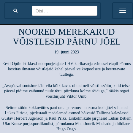
NOORED MEREKARUD
VÕISTLESID PÄRNU JÕEL
19. juuni 2023
Eesti Optimist-klassi noorpurjetajate LHV karikasarja esimesel etapil Pärnus
kostitas ilmataat võistlejaid kahel päeval vaiksepoolsete ja keerutavate
tuultega.
„Avapäeval suutsime läbi viia kõik kavas olnud neli võistlussõitu, kuid teisel
päeval pidime vaibunud tuule tõttu piirduma kolme sõiduga,“ rääkis regati
võistlusjuht Viktor Umb.
Seitme sõidu kokkuvõttes pani oma paremuse maksma kodujõel seilanud
Lukas Jürioja, pjedestaali madalamad astmed hõivasid Tallinna kalevlased
Gustav Herbert Jügenson ja Raul Priks. Esikolmikule järgnesid Lukas Betlem
Uku Kuuse purjespordikoolist, pärnulanna Maia Juurik Machado ja hiidlane
Hugo Oago.