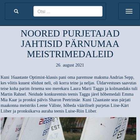
NOORED PURJETAJAD
JAHTISID PÄRNUMAA
MEISTRIMEDALEID
26. august 2021
Kuni 16aastaste Optimist-klassis pani oma paremuse maksma Andrias Sepp,
kes võitis kuuest sõidust neli, oli korra teine ja neljas. Üldarvestuses saavutas
teise koha parim õrnema soo merekaru Laura Marii Taggu ja kolmandaks tuli
Martin Rahnel. Neidude konkurentsis teenis Taggu järel hõbemedali Emma
Mia Kaar ja pronksi pälvis Sharon Peetrimäe. Kuni 12aastaste seas pärjati
maakonna meistriks Leene Väliste, hõbeda vääriliselt purjetas Liise-Kärt
Liiber ja pronksikarva auraha teenis Luise-Riin Liiber.