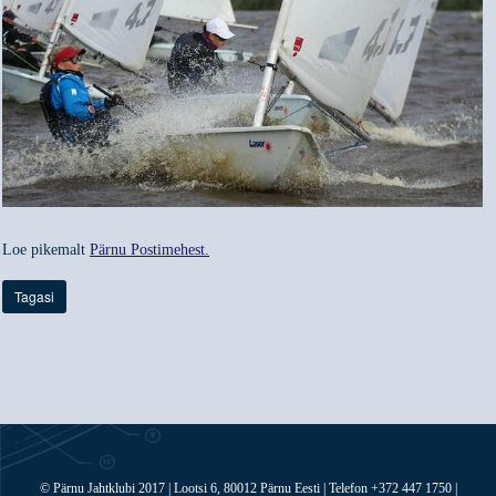
Loe pikemalt
Pärnu Postimehest.
Tagasi
© Pärnu Jahtklubi 2017 | Lootsi 6, 80012 Pärnu Eesti | Telefon +372 447 1750 |