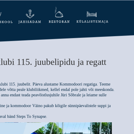
lubi 115. juubelipidu ja regatt
 klubi 115. juubelit. Päeva alustame Kommodoori regatiga. Teeme
idele võtta peale klubiliikmed, kellel endal pole jahti või meeskonda.
 anna endast teada peavõistlusjuhile Jüri Sõbrale ja leiame sulle
amine ja kommodoor Väino pakub kõigile sünnipäevalistele suppi ja
laval bänd Steps To Synapse.