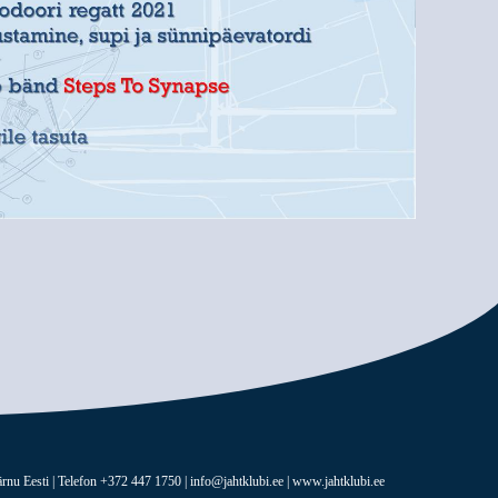
rnu Eesti | Telefon +372 447 1750 | info@jahtklubi.ee | www.jahtklubi.ee