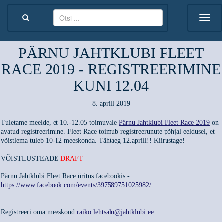
PÄRNU JAHTKLUBI FLEET
RACE 2019 - REGISTREERIMINE
KUNI 12.04
8. aprill 2019
Tuletame meelde, et 10.-12.05 toimuvale
Pärnu Jahtklubi Fleet Race 2019
on
avatud registreerimine. Fleet Race toimub registreerunute põhjal eeldusel, et
võistlema tuleb 10-12 meeskonda. Tähtaeg 12.aprill!! Kiirustage!
VÕISTLUSTEADE
DRAFT
Pärnu Jahtklubi Fleet Race üritus facebookis -
https://www.facebook.com/events/397589751025982/
Registreeri oma meeskond
raiko.lehtsalu@jahtklubi.ee