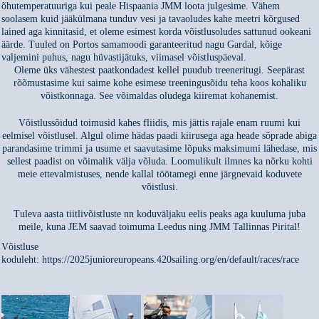
õhutemperatuuriga kui peale Hispaania JMM loota julgesime. Vähem
soolasem kuid jääkülmana tunduv vesi ja tavaoludes kahe meetri kõrgused
lained aga kinnitasid, et oleme esimest korda võistlusoludes sattunud ookeani
äärde. Tuuled on Portos samamoodi garanteeritud nagu Gardal, kõige
valjemini puhus, nagu hüvastijätuks, viimasel võistluspäeval.
Oleme üks vähestest paatkondadest kellel puudub treeneritugi. Seepärast
rõõmustasime kui saime kohe esimese treeningusõidu teha koos kohaliku
võistkonnaga. See võimaldas oludega kiiremat kohanemist.
Võistlussõidud toimusid kahes fliidis, mis jättis rajale enam ruumi kui
eelmisel võistlusel. Algul olime hädas paadi kiirusega aga heade sõprade abiga
parandasime trimmi ja usume et saavutasime lõpuks maksimumi lähedase, mis
sellest paadist on võimalik välja võluda. Loomulikult ilmnes ka nõrku kohti
meie ettevalmistuses, nende kallal töötamegi enne järgnevaid koduvete
võistlusi.
Tuleva aasta tiitlivõistluste nn koduväljaku eelis peaks aga kuuluma juba
meile, kuna JEM saavad toimuma Leedus ning JMM Tallinnas Pirital!
Võistluse
koduleht: https://2025junioreuropeans.420sailing.org/en/default/races/race