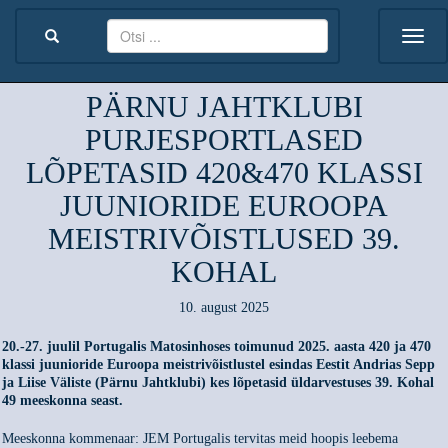
PÄRNU JAHTKLUBI
PURJESPORTLASED
LÕPETASID 420&470 KLASSI
JUUNIORIDE EUROOPA
MEISTRIVÕISTLUSED 39.
KOHAL
10. august 2025
20.-27. juulil Portugalis Matosinhoses toimunud 2025. aasta 420 ja 470
klassi juunioride Euroopa meistrivõistlustel esindas Eestit Andrias Sepp
ja Liise Väliste (Pärnu Jahtklubi) kes lõpetasid üldarvestuses 39. Kohal
49 meeskonna seast.
Meeskonna kommenaar: JEM Portugalis tervitas meid hoopis leebema