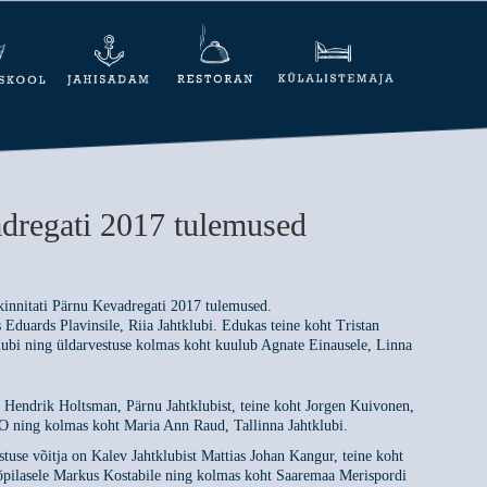
dregati 2017 tulemused
kinnitati Pärnu Kevadregati 2017 tulemused.
s Eduards Plavinsile, Riia Jahtklubi. Edukas teine koht Tristan
klubi ning üldarvestuse kolmas koht kuulub Agnate Einausele, Linna
n Hendrik Holtsman, Pärnu Jahtklubist, teine koht Jorgen Kuivonen,
 ning kolmas koht Maria Ann Raud, Tallinna Jahtklubi.
estuse võitja on Kalev Jahtklubist Mattias Johan Kangur, teine koht
õpilasele Markus Kostabile ning kolmas koht Saaremaa Merispordi