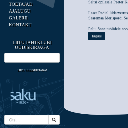
Seltsi õpilasele Peeter K
TOETAJAD
AJALUGU
Laser Radial üldarvestus
GALERII
Saaremaa Merispordi Sel
KONTAKT
Palju õnne tublidele noo
Tagasi
LIITU JAHTKLUBI
UUDISKIRJAGA
LIITU UUDISKIRJAGA!