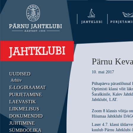
Pärnu Keva
10. mai 2017
UUDISED
Arhiiv
Pühapäeva pärastlõunal 
E-LOGIRAAMAT
Optimisti klassi võit läk
PURJETAMINE
Šaraškinile, Kalev Jaht
Jahtklubi, LAT.
LAEVASTIK
LIIKMELISUS
Zoom 8 klassis võitja o
DOKUMENDID
Hiiumaa Jahtklubi DAGO
JUHTIMINE
Laser 4.7. klassi üldarv
SÜMBOOLIKA
kuulub Pärnu Jahtklubi 