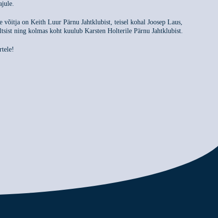
ajule.
e võitja on Keith Luur Pärnu Jahtklubist, teisel kohal Joosep Laus,
tsist ning kolmas koht kuulub Karsten Holterile Pärnu Jahtklubist.
rtele!