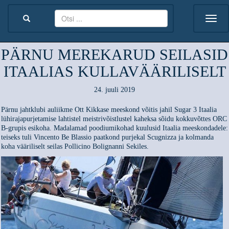
PÄRNU MEREKARUD SEILASID
ITAALIAS KULLAVÄÄRILISELT
24. juuli 2019
Pärnu jahtklubi auliikme Ott Kikkase meeskond võitis jahil Sugar 3 Itaalia
lühirajapurjetamise lahtistel meistrivõistlustel kaheksa sõidu kokkuvõttes ORC
B-grupis esikoha. Madalamad poodiumikohad kuulusid Itaalia meeskondadele:
teiseks tuli Vincento Be Blassio paatkond purjekal Scugnizza ja kolmanda
koha vääriliselt seilas Pollicino Bolignanni Sekiles.