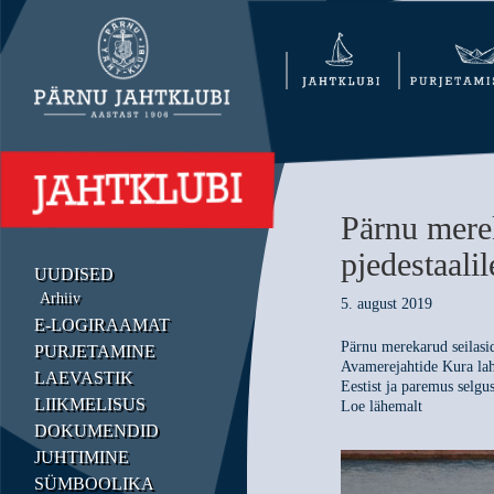
Pärnu mere
pjedestaalil
UUDISED
Arhiiv
5. august 2019
E-LOGIRAAMAT
Pärnu merekarud seilasid
PURJETAMINE
Avamerejahtide Kura lahe
LAEVASTIK
Eestist ja paremus selgu
LIIKMELISUS
Loe lähemalt
DOKUMENDID
JUHTIMINE
SÜMBOOLIKA