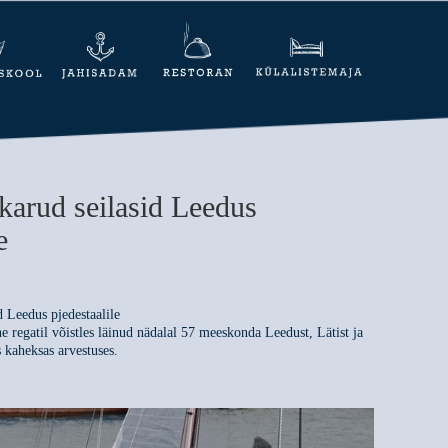
karud seilasid Leedus
e
 Leedus pjedestaalile
 regatil võistles läinud nädalal 57 meeskonda Leedust, Lätist ja
s kaheksas arvestuses.