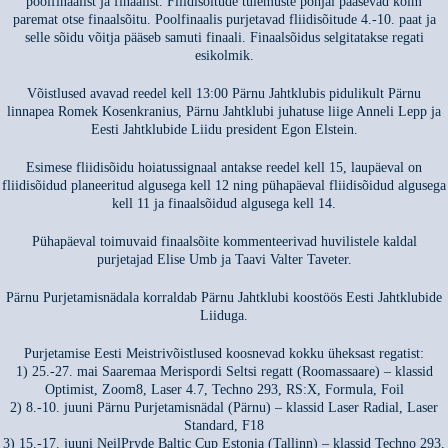
poolfinaalist ja finaalist. Fliidisõitude tulemuste põhjal pääsevad kolm
paremat otse finaalsõitu. Poolfinaalis purjetavad fliidisõitude 4.-10. paat ja
selle sõidu võitja pääseb samuti finaali. Finaalsõidus selgitatakse regati
esikolmik.
Võistlused avavad reedel kell 13:00 Pärnu Jahtklubis pidulikult Pärnu
linnapea Romek Kosenkranius, Pärnu Jahtklubi juhatuse liige Anneli Lepp ja
Eesti Jahtklubide Liidu president Egon Elstein.
Esimese fliidisõidu hoiatussignaal antakse reedel kell 15, laupäeval on
fliidisõidud planeeritud algusega kell 12 ning pühapäeval fliidisõidud algusega
kell 11 ja finaalsõidud algusega kell 14.
Pühapäeval toimuvaid finaalsõite kommenteerivad huvilistele kaldal
purjetajad Elise Umb ja Taavi Valter Taveter.
Pärnu Purjetamisnädala korraldab Pärnu Jahtklubi koostöös Eesti Jahtklubide
Liiduga.
Purjetamise Eesti Meistrivõistlused koosnevad kokku üheksast regatist:
1) 25.-27. mai Saaremaa Merispordi Seltsi regatt (Roomassaare) – klassid
Optimist, Zoom8, Laser 4.7, Techno 293, RS:X, Formula, Foil
2) 8.-10. juuni Pärnu Purjetamisnädal (Pärnu) – klassid Laser Radial, Laser
Standard, F18
3) 15.-17. juuni NeilPryde Baltic Cup Estonia (Tallinn) – klassid Techno 293,