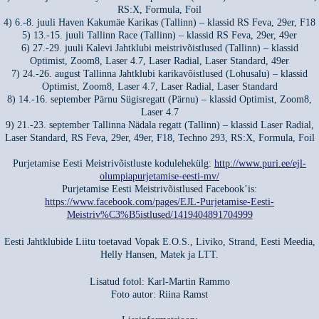
RS:X, Formula, Foil
4) 6.-8. juuli Haven Kakumäe Karikas (Tallinn) – klassid RS Feva, 29er, F18
5) 13.-15. juuli Tallinn Race (Tallinn) – klassid RS Feva, 29er, 49er
6) 27.-29. juuli Kalevi Jahtklubi meistrivõistlused (Tallinn) – klassid
Optimist, Zoom8, Laser 4.7, Laser Radial, Laser Standard, 49er
7) 24.-26. august Tallinna Jahtklubi karikavõistlused (Lohusalu) – klassid
Optimist, Zoom8, Laser 4.7, Laser Radial, Laser Standard
8) 14.-16. september Pärnu Sügisregatt (Pärnu) – klassid Optimist, Zoom8,
Laser 4.7
9) 21.-23. september Tallinna Nädala regatt (Tallinn) – klassid Laser Radial,
Laser Standard, RS Feva, 29er, 49er, F18, Techno 293, RS:X, Formula, Foil
Purjetamise Eesti Meistrivõistluste kodulehekülg:
http://www.puri.ee/ejl-
olumpiapurjetamise-eesti-mv/
Purjetamise Eesti Meistrivõistlused Facebook’is:
https://www.facebook.com/pages/EJL-Purjetamise-Eesti-
Meistriv%C3%B5istlused/1419404891704999
Eesti Jahtklubide Liitu toetavad Vopak E.O.S., Liviko, Strand, Eesti Meedia,
Helly Hansen, Matek ja LTT.
Lisatud fotol: Karl-Martin Rammo
Foto autor: Riina Ramst