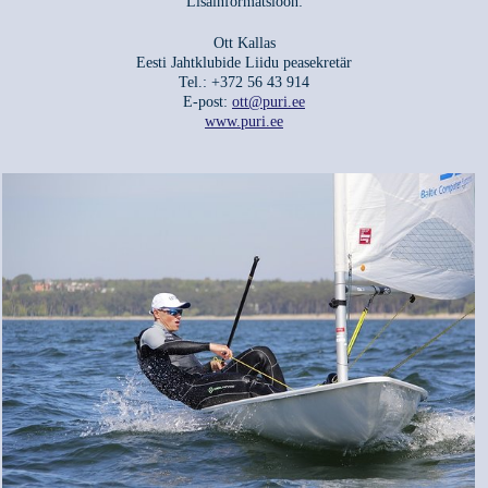
Lisainformatsioon:
Ott Kallas
Eesti Jahtklubide Liidu peasekretär
Tel.: +372 56 43 914
E-post:
ott@puri.ee
www.puri.ee