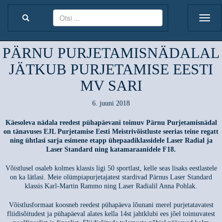
PÄRNU PURJETAMISNÄDALAL
JÄTKUB PURJETAMISE EESTI
MV SARI
6. juuni 2018
Käesoleva nädala reedest pühapäevani toimuv Pärnu Purjetamisnädal
on tänavuses EJL Purjetamise Eesti Meistrivõistluste seerias teine regatt
ning ühtlasi sarja esimene etapp ühepaadiklassidele Laser Radial ja
Laser Standard ning katamaraanidele F18.
Võistlusel osaleb kolmes klassis ligi 50 sportlast, kelle seas lisaks eestlastele
on ka lätlasi. Meie olümpiapurjetajatest stardivad Pärnus Laser Standard
klassis Karl-Martin Rammo ning Laser Radialil Anna Pohlak.
Võistlusformaat koosneb reedest pühapäeva lõunani merel purjetatavatest
fliidisõitudest ja pühapäeval alates kella 14st jahtklubi ees jõel toimuvatest