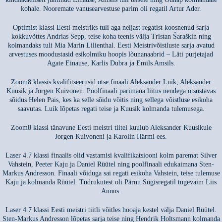
kohale. Nooremate vanusearvestuse parim oli regatil Artur Ader.
Optimist klassi Eesti meistriks tuli aga neljast regatist koosnenud sarja
kokkuvõttes Andrias Sepp, teise koha teenis välja Tristan Šaraškin ning
kolmandaks tuli Mia Marin Lilienthal. Eesti Meistrivõistluste sarja avatud
arvestuses moodustasid esikolmiku hoopis lõunanaabrid – Läti purjetajad
Agate Einause, Karlis Dubra ja Emils Amsils.
Zoom8 klassis kvalifitseerusid otse finaali Aleksander Luik, Aleksander
Kuusik ja Jorgen Kuivonen. Poolfinaali parimana liitus nendega otsustavas
sõidus Helen Pais, kes ka selle sõidu võitis ning sellega võistluse esikoha
saavutas. Luik lõpetas regati teise ja Kuusik kolmanda tulemusega.
Zoom8 klassi tänavune Eesti meistri tiitel kuulub Aleksander Kuusikule
Jorgen Kuivoneni ja Karolin Härmi ees.
Laser 4.7 klassi finaalis olid vastamisi kvalifikatsiooni kolm paremat Silver
Vahstein, Peeter Kaju ja Daniel Rüütel ning poolfinaali edukaimana Sten-
Markus Andresson. Finaali võiduga sai regati esikoha Vahstein, teise tulemuse
Kaju ja kolmanda Rüütel. Tüdrukutest oli Pärnu Sügisregatil tugevaim Liis
Annus.
Laser 4.7 klassi Eesti meistri tiitli võitles hooaja kestel välja Daniel Rüütel.
Sten-Markus Andresson lõpetas sarja teise ning Hendrik Holtsmann kolmanda