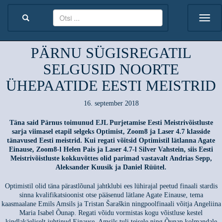
PÄRNU SÜGISREGATIL
SELGUSID NOORTE
ÜHEPAATIDE EESTI MEISTRID
16. september 2018
Täna said Pärnus toimunud
EJL Purjetamise Eesti Meistrivõistluste
sarja viimasel etapil selgeks Optimist, Zoom8 ja Laser 4.7 klasside
tänavused Eesti meistrid.
Kui regati võitsid Optimistil lätlanna Agate
Einause, Zoom8-l Helen Pais ja Laser 4.7-l Silver Vahstein, siis Eesti
Meistrivõistluste kokkuvõttes olid parimad vastavalt Andrias Sepp,
Aleksander Kuusik ja Daniel Rüütel.
Optimistil olid täna pärastlõunal jahtklubi ees lühirajal peetud finaali stardis
sinna kvalifikatsioonist otse pääsenud lätlane Agate Einause, tema
kaasmaalane Emils Amsils ja Tristan Šaraškin ningpoolfinaali võitja Angeliina
Maria Isabel Õunap. Regati võidu vormistas kogu võistluse kestel
kindlakäeliselt juhtinud Einause, Amsils tuli teisele ning Õunap kolmandale