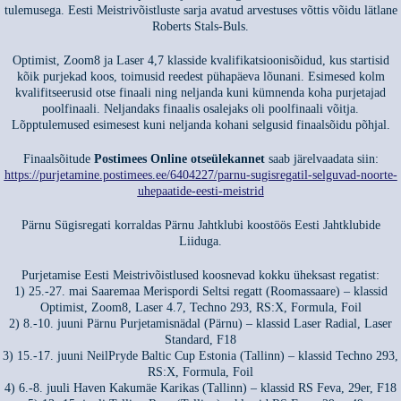
tulemusega. Eesti Meistrivõistluste sarja avatud arvestuses võttis võidu lätlane
Roberts Stals-Buls.
Optimist, Zoom8 ja Laser 4,7 klasside kvalifikatsioonisõidud, kus startisid
kõik purjekad koos, toimusid reedest pühapäeva lõunani. Esimesed kolm
kvalifitseerusid otse finaali ning neljanda kuni kümnenda koha purjetajad
poolfinaali. Neljandaks finaalis osalejaks oli poolfinaali võitja.
Lõpptulemused esimesest kuni neljanda kohani selgusid finaalsõidu põhjal.
Finaalsõitude
Postimees Online otseülekannet
saab järelvaadata siin:
https://purjetamine.postimees.ee/6404227/parnu-sugisregatil-selguvad-noorte-
uhepaatide-eesti-meistrid
Pärnu Sügisregati korraldas Pärnu Jahtklubi koostöös Eesti Jahtklubide
Liiduga.
Purjetamise Eesti Meistrivõistlused koosnevad kokku üheksast regatist:
1) 25.-27. mai Saaremaa Merispordi Seltsi regatt (Roomassaare) – klassid
Optimist, Zoom8, Laser 4.7, Techno 293, RS:X, Formula, Foil
2) 8.-10. juuni Pärnu Purjetamisnädal (Pärnu) – klassid Laser Radial, Laser
Standard, F18
3) 15.-17. juuni NeilPryde Baltic Cup Estonia (Tallinn) – klassid Techno 293,
RS:X, Formula, Foil
4) 6.-8. juuli Haven Kakumäe Karikas (Tallinn) – klassid RS Feva, 29er, F18