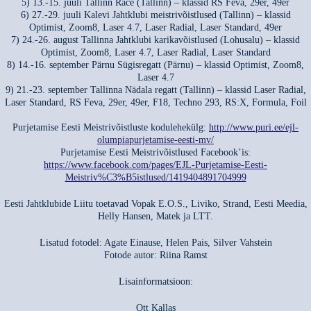
5) 13.-15. juuli Tallinn Race (Tallinn) – klassid RS Feva, 29er, 49er
6) 27.-29. juuli Kalevi Jahtklubi meistrivõistlused (Tallinn) – klassid
Optimist, Zoom8, Laser 4.7, Laser Radial, Laser Standard, 49er
7) 24.-26. august Tallinna Jahtklubi karikavõistlused (Lohusalu) – klassid
Optimist, Zoom8, Laser 4.7, Laser Radial, Laser Standard
8) 14.-16. september Pärnu Sügisregatt (Pärnu) – klassid Optimist, Zoom8,
Laser 4.7
9) 21.-23. september Tallinna Nädala regatt (Tallinn) – klassid Laser Radial,
Laser Standard, RS Feva, 29er, 49er, F18, Techno 293, RS:X, Formula, Foil
Purjetamise Eesti Meistrivõistluste kodulehekülg:
http://www.puri.ee/ejl-
olumpiapurjetamise-eesti-mv/
Purjetamise Eesti Meistrivõistlused Facebook’is:
https://www.facebook.com/pages/EJL-Purjetamise-Eesti-
Meistriv%C3%B5istlused/1419404891704999
Eesti Jahtklubide Liitu toetavad Vopak E.O.S., Liviko, Strand, Eesti Meedia,
Helly Hansen, Matek ja LTT.
Lisatud fotodel: Agate Einause, Helen Pais, Silver Vahstein
Fotode autor: Riina Ramst
Lisainformatsioon:
Ott Kallas