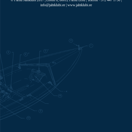
© Pärnu Jahtklubi 2017 | Lootsi 6, 80012 Pärnu Eesti | Telefon +372 447 1750 |
info@jahtklubi.ee | www.jahtklubi.ee