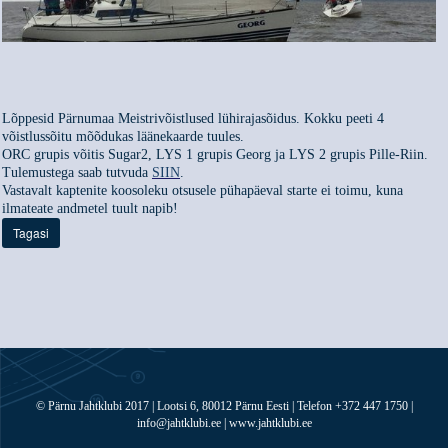
Lõppesid Pärnumaa Meistrivõistlused lühirajasõidus. Kokku peeti 4
võistlussõitu mõõdukas läänekaarde tuules.
ORC grupis võitis Sugar2, LYS 1 grupis Georg ja LYS 2 grupis Pille-Riin.
Tulemustega saab tutvuda
SIIN
.
Vastavalt kaptenite koosoleku otsusele pühapäeval starte ei toimu, kuna
ilmateate andmetel tuult napib!
Tagasi
© Pärnu Jahtklubi 2017 | Lootsi 6, 80012 Pärnu Eesti | Telefon +372 447 1750 |
info@jahtklubi.ee | www.jahtklubi.ee