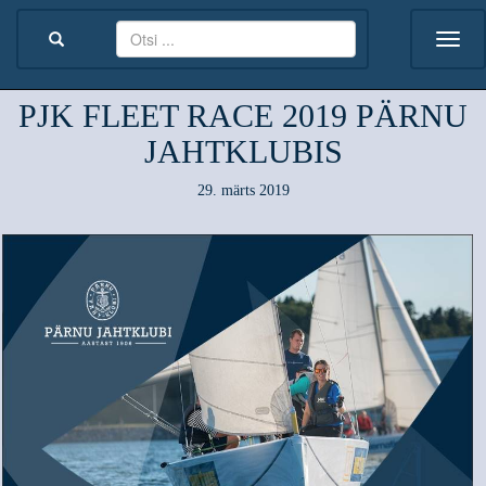
PJK FLEET RACE 2019 PÄRNU
JAHTKLUBIS
29. märts 2019