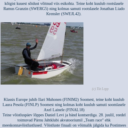
kõigist kuuest sõidust võitnud viis esikohta. Teine koht kuulub rootslasele
Ramus Granzin (SWERG5) ning kolmas samuti rootslasele Jonathan Liado
Krensler (SWEJL42).
(c) Tiit Lepp
Klassis Europe juhib Ilari Muhonen (FINIM2) Soomest, teine koht kuulub
Laura Pesola (FINLP) Soomest ning kolmas koht kuulub samuti soomlasele
Axel Lainele (FINAL18)
Teine võistluspäev lõppes Daniel Levi ja bänd kontserdiga. 28. juulil, reedel
toimuvad Pärnu Jahtklubi akvatooriumil „Team race“ ehk
meeskonnavõistlustlused. Võistluste finaali on võimalik jälgida ka Postimees