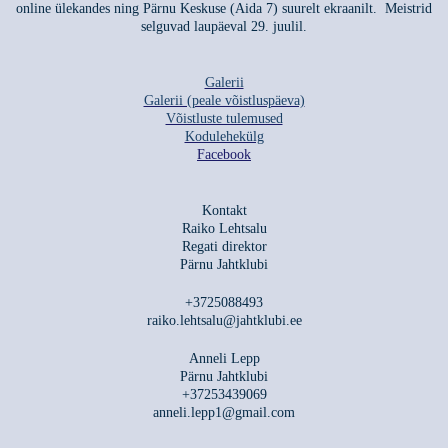
online ülekandes ning Pärnu Keskuse (Aida 7) suurelt ekraanilt. Meistrid
selguvad laupäeval 29. juulil.
Galerii
Galerii (peale võistluspäeva)
Võistluste tulemused
Kodulehekülg
Facebook
Kontakt
Raiko Lehtsalu
Regati direktor
Pärnu Jahtklubi
+3725088493
raiko.lehtsalu@jahtklubi.ee
Anneli Lepp
Pärnu Jahtklubi
+37253439069
anneli.lepp1@gmail.com