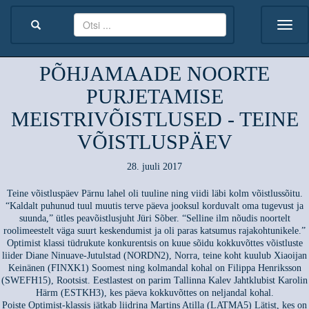
PÕHJAMAADE NOORTE
PURJETAMISE
MEISTRIVÕISTLUSED - TEINE
VÕISTLUSPÄEV
28. juuli 2017
Teine võistluspäev Pärnu lahel oli tuuline ning viidi läbi kolm võistlussõitu.
“Kaldalt puhunud tuul muutis terve päeva jooksul korduvalt oma tugevust ja
suunda,” ütles peavõistlusjuht Jüri Sõber. “Selline ilm nõudis noortelt
roolimeestelt väga suurt keskendumist ja oli paras katsumus rajakohtunikele.”
Optimist klassi tüdrukute konkurentsis on kuue sõidu kokkuvõttes võistluste
liider Diane Ninuave-Jutulstad (NORDN2), Norra, teine koht kuulub Xiaoijan
Keinänen (FINXK1) Soomest ning kolmandal kohal on Filippa Henriksson
(SWEFH15), Rootsist. Eestlastest on parim Tallinna Kalev Jahtklubist Karolin
Härm (ESTKH3), kes päeva kokkuvõttes on neljandal kohal.
Poiste Optimist-klassis jätkab liidrina Martins Atilla (LATMA5) Lätist, kes on