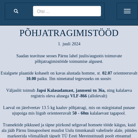
PÕHJATRAGIMISTÖÖD
1. juuli 2024
Saadan teavituse seoses Pärnu lahel juulis/augustis toimuvate
põhjatragimistööde toimumise algusest.
Esialgsete plaanide kohaselt on kavas alustada homme, st.
02.07
orienteeruvalt
10.00
paiku. Ilm nimetatud tegevuseks on soosiv.
Väljasõit toimub
Japsi Kalasadamast, jannseni tn 36a,
ning kalalaeva
registris oleva alusega
VLF-866
(allolevalt)
Laeval on järelveetav 13.5 kg kaaluv põhjatragi, mis on märgistatud punase
ujupoiga mis liigub orienteeruvalt
50 - 60m
kalalaevast tagapool.
Transektide pikkused ja täpne piirkond selguvad homsete tööde käigus, kuid
ala jääb Pärnu linnapoolsest muulist Uulu timmkanali vahelisele alale, püüdes
markeerida võimalikult täpselt TÜ Eesti Mereinstituudi poolt etteantud