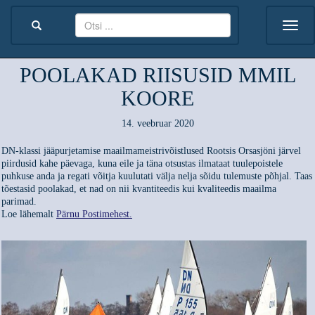
POOLAKAD RIISUSID MMIL
KOORE
14. veebruar 2020
DN-klassi jääpurjetamise maailmameistrivõistlused Rootsis Orsasjöni järvel
piirdusid kahe päevaga, kuna eile ja täna otsustas ilmataat tuulepoistele
puhkuse anda ja regati võitja kuulutati välja nelja sõidu tulemuste põhjal. Taas
tõestasid poolakad, et nad on nii kvantiteedis kui kvaliteedis maailma
parimad.
Loe lähemalt
Pärnu Postimehest.