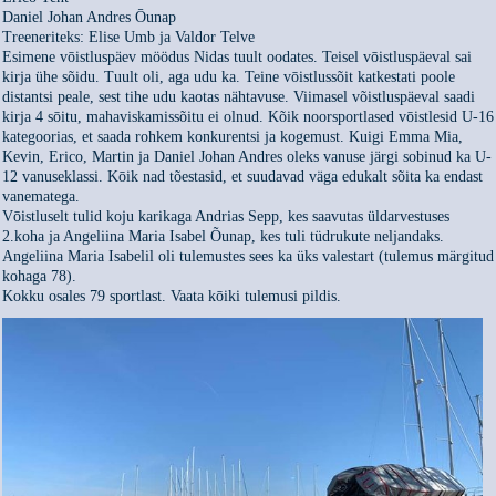
Daniel Johan Andres Ōunap
Treeneriteks: Elise Umb ja Valdor Telve
Esimene vōistluspäev möödus Nidas tuult oodates. Teisel vōistluspäeval sai
kirja ühe sõidu. Tuult oli, aga udu ka. Teine vōistlussõit katkestati poole
distantsi peale, sest tihe udu kaotas nähtavuse. Viimasel võistluspäeval saadi
kirja 4 sōitu, mahaviskamissõitu ei olnud. Kõik noorsportlased vōistlesid U-16
kategoorias, et saada rohkem konkurentsi ja kogemust. Kuigi Emma Mia,
Kevin, Erico, Martin ja Daniel Johan Andres oleks vanuse järgi sobinud ka U-
12 vanuseklassi. Kōik nad tõestasid, et suudavad väga edukalt sõita ka endast
vanematega.
Vōistluselt tulid koju karikaga Andrias Sepp, kes saavutas üldarvestuses
2.koha ja Angeliina Maria Isabel Õunap, kes tuli tüdrukute neljandaks.
Angeliina Maria Isabelil oli tulemustes sees ka üks valestart (tulemus märgitud
kohaga 78).
Kokku osales 79 sportlast. Vaata kōiki tulemusi pildis.