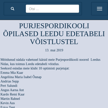
PURJESPORDIKOOLI
ÕPILASED LEEDU EDETABELI
VÕISTLUSTEL
13. mai 2019
Möödunud nädala vahetusel käisid meie Purjespordikooli noored
Leedus
Nidas, kus toimus Leedu edetabeli vōistlus.
Seekord esindas meie klubi 10 optimisti purjetajat:
Emma Mia Kaar
Angeliina Maria Isabel Õunap
Andrias Sepp
Pert Salundi
Angus Aarna Ant
Kardo Remi Kaar
Martin Rahnel
Kevin Aus
Erico Tent