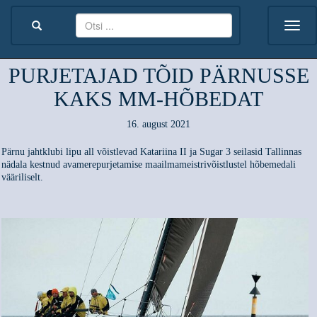
PURJETAJAD TÕID PÄRNUSSE
KAKS MM-HÕBEDAT
16. august 2021
Pärnu jahtklubi lipu all võistlevad Katariina II ja Sugar 3 seilasid Tallinnas
nädala kestnud avamerepurjetamise maailmameistrivõistlustel hõbemedali
vääriliselt.