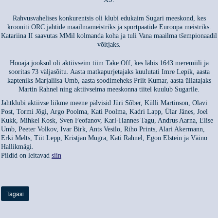
Rahvusvahelises konkurentsis oli klubi edukaim Sugari meeskond, kes
krooniti ORC jahtide maailmameistriks ja sportpaatide Euroopa meistriks.
Katariina II saavutas MMil kolmanda koha ja tuli Vana maailma tšempionaadil
võitjaks.
Hooaja jooksul oli aktiivseim tiim Take Off, kes läbis 1643 meremiili ja
sooritas 73 väljasõitu. Aasta matkapurjetajaks kuulutati Imre Lepik, aasta
kapteniks Marjaliisa Umb, aasta soodimeheks Priit Kumar, aasta üllatajaks
Martin Rahnel ning aktiivseima meeskonna tiitel kuulub Sugarile.
Jahtklubi aktiivse liikme meene pälvisid Jüri Sõber, Külli Martinson, Olavi
Post, Tormi Jõgi, Argo Poolma, Kati Poolma, Kadri Lapp, Ülar Jänes, Joel
Kukk, Mihkel Kosk, Sven Feofanov, Karl-Hannes Tagu, Andrus Aarna, Elise
Umb, Peeter Volkov, Ivar Birk, Ants Vesilo, Riho Prints, Alari Akermann,
Erki Melts, Tiit Lepp, Kristjan Mugra, Kati Rahnel, Egon Elstein ja Väino
Hallikmägi.
Pildid on leitavad
siin
Tagasi