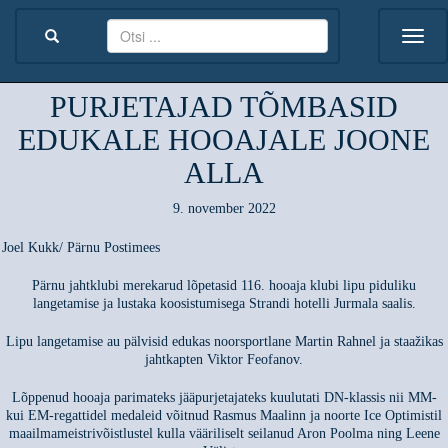
PURJETAJAD TÕMBASID
EDUKALE HOOAJALE JOONE
ALLA
9. november 2022
Joel Kukk/ Pärnu Postimees
Pärnu jahtklubi merekarud lõpetasid 116. hooaja klubi lipu piduliku
langetamise ja lustaka koosistumisega Strandi hotelli Jurmala saalis.
Lipu langetamise au pälvisid edukas noorsportlane Martin Rahnel ja staažikas
jahtkapten Viktor Feofanov.
Lõppenud hooaja parimateks jääpurjetajateks kuulutati DN-klassis nii MM-
kui EM-regattidel medaleid võitnud Rasmus Maalinn ja noorte Ice Optimistil
maailmameistrivõistlustel kulla vääriliselt seilanud Aron Poolma ning Leene