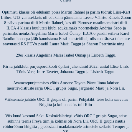
Väliste.
Optimisti klassis oli edukaim poiss Martin Rahnel ja parim tüdruk Liise-Kärt
Liiber. U12 vanuseklasis oli edukaim pärnulanna Leene Väliste. Klassis Zoom
8 pälvis parima tiitli Martin Rahnel, kes tõi Pärnusse maailmameistri tiitli.
ILCA 4 klassis kuulutati klubi edukaimaks noormeheks Andrias Sepp ja
parimaks neiuks Angeliina Maria Isabel Õunap. ILCA 6 paadil seilava Karel
Ratniku hooaega jääb kaunistama Eesti meistritiitel, niisama särava tulemuse
saavutasid RS FEVA paadil Laura Marii Taggu ja Sharon Peetrimäe ning
29er klassis Angeliina Maria Isabel Õunap ja Lisbeth Taggu.
Pärnu jahtklubi purjespordikooli õpilasi juhendasid 2022. aastal Elise Umb,
Tõnis Vare, Imre Taveter, Johanna Taggu ja Lisbeth Taggu.
Avamerepurjetamises võitis Amserv Toyota Pärnu linna lahtiste
meistrivõistluste sarja ORC I grupis Sugar, järgnesid Masu ja Nora Lii.
Väiksemate jahtide ORC II grupis oli parim Põhjatäht, teise koha saavutas
Brigitta ja kolmandaks tuli Riin.
Viis kuud kestnud Saku Kesknädalaringi võitis ORC I grupis Sugar, teise
auhinna teenis Freya tiim ja kolmas oli Nora Lii. ORC II grupis nautis
võidurõõmu Brigitta , pjedestaali madalamatele astmetele seilasid Temper ja
XS.