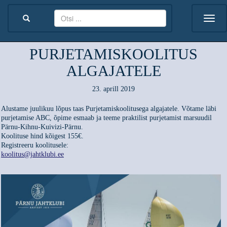
PURJETAMISKOOLITUS
ALGAJATELE
23. aprill 2019
Alustame juulikuu lõpus taas Purjetamiskoolitusega algajatele. Võtame läbi
purjetamise ABC, õpime esmaab ja teeme praktilist purjetamist marsuudil
Pärnu-Kihnu-Kuivizi-Pärnu.
Koolituse hind kõigest 155€.
Registreeru koolitusele:
koolitus@jahtklubi.ee