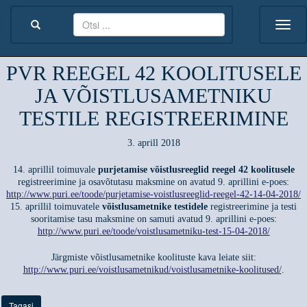
PVR REEGEL 42 KOOLITUSELE
JA VÕISTLUSAMETNIKU
TESTILE REGISTREERIMINE
3. aprill 2018
14. aprillil toimuvale
purjetamise võistlusreeglid reegel 42 koolitusele
registreerimine ja osavõtutasu maksmine on avatud 9. aprillini e-poes:
http://www.puri.ee/toode/purjetamise-voistlusreeglid-reegel-42-14-04-2018/
15. aprillil toimuvatele
võistlusametnike testidele
registreerimine ja testi
sooritamise tasu maksmine on samuti avatud 9. aprillini e-poes:
http://www.puri.ee/toode/voistlusametniku-test-15-04-2018/
Järgmiste võistlusametnike koolituste kava leiate siit:
http://www.puri.ee/voistlusametnikud/voistlusametnike-koolitused/
.
Tagasi